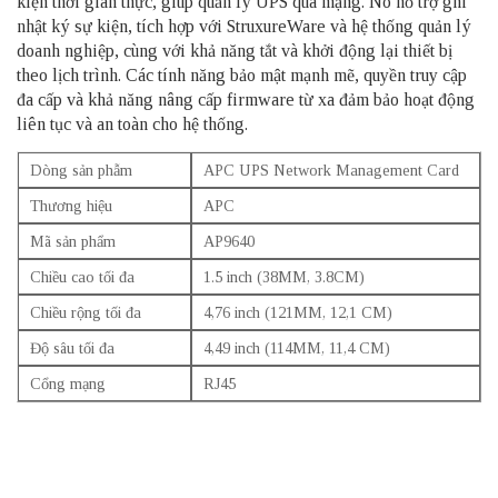
kiện thời gian thực, giúp quản lý UPS qua mạng. Nó hỗ trợ ghi
nhật ký sự kiện, tích hợp với StruxureWare và hệ thống quản lý
doanh nghiệp, cùng với khả năng tắt và khởi động lại thiết bị
theo lịch trình. Các tính năng bảo mật mạnh mẽ, quyền truy cập
đa cấp và khả năng nâng cấp firmware từ xa đảm bảo hoạt động
liên tục và an toàn cho hệ thống.
Dòng sản phẫm
APC UPS Network Management Card
Thương hiệu
APC
Mã sản phẩm
AP9640
Chiều cao tối đa
1.5 inch (38MM, 3.8CM)
Chiều rộng tối đa
4,76 inch (121MM, 12,1 CM)
Độ sâu tối đa
4,49 inch (114MM, 11,4 CM)
Cổng mạng
RJ45