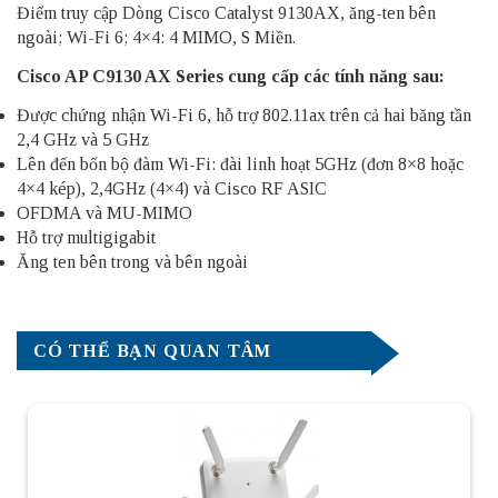
Điểm truy cập Dòng Cisco Catalyst 9130AX, ăng-ten bên
ngoài; Wi-Fi 6; 4×4: 4 MIMO, S Miền.
Cisco AP C9130 AX Series cung cấp các tính năng sau:
Được chứng nhận Wi-Fi 6, hỗ trợ 802.11ax trên cả hai băng tần
2,4 GHz và 5 GHz
Lên đến bốn bộ đàm Wi-Fi: đài linh hoạt 5GHz (đơn 8×8 hoặc
4×4 kép), 2,4GHz (4×4) và Cisco RF ASIC
OFDMA và MU-MIMO
Hỗ trợ multigigabit
Ăng ten bên trong và bên ngoài
CÓ THỂ BẠN QUAN TÂM