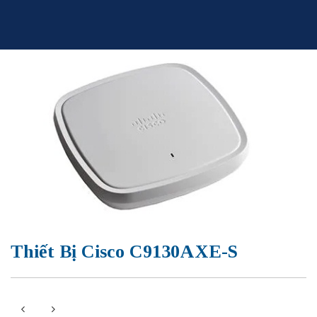
Skip
to
content
Thiết Bị Cisco C9130AXE-S