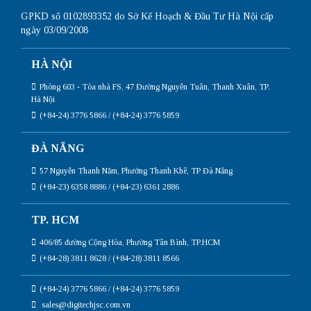
GPKD số 0102893352 do Sở Kế Hoạch & Đầu Tư Hà Nội cấp
ngày 03/09/2008
HÀ NỘI
Phòng 603 - Tòa nhà FS, 47 Đường Nguyễn Tuân, Thanh Xuân, TP.
Hà Nội
(+84-24) 3776 5866 / (+84-24) 3776 5859
ĐÀ NẴNG
57 Nguyễn Thanh Năm, Phường Thanh Khê, TP Đà Nẵng
(+84-23) 6358 8886 / (+84-23) 6361 2886
TP. HCM
406/85 đường Cộng Hòa, Phường Tân Bình, TP.HCM
(+84-28) 3811 8628 / (+84-28) 3811 8566
(+84-24) 3776 5866 / (+84-24) 3776 5859
sales@digitechjsc.com.vn