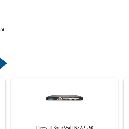
hời
Firewall SonicWall NSA 9250