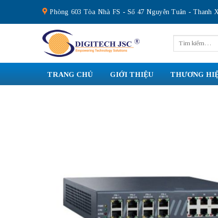
Skip
Phòng 603 Tòa Nhà FS - Số 47 Nguyễn Tuân - Thanh X
to
content
Tìm
kiếm:
TRANG CHỦ
GIỚI THIỆU
THƯƠNG HI