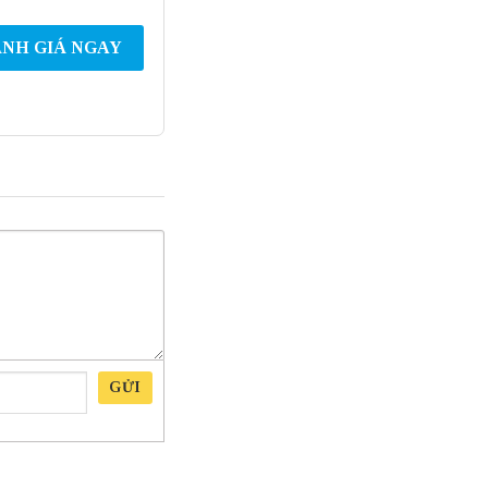
NH GIÁ NGAY
GỬI