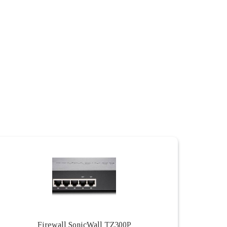
Firewall SonicWall TZ300P