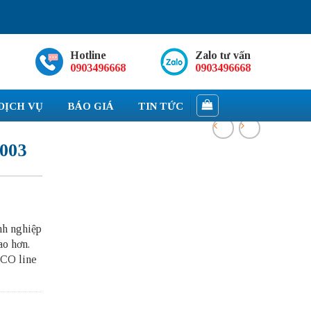
Hotline
Zalo tư vấn
0903496668
0903496668
DỊCH VỤ
BÁO GIÁ
TIN TỨC
003
nh nghiệp
ao hơn.
 CO line