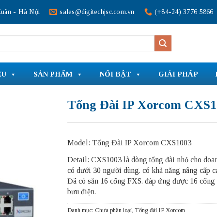
uân - Hà Nội
sales@digitechjsc.com.vn
(+84-24) 3776 5866
ỆU
SẢN PHẨM
NỔI BẬT
GIẢI PHÁP
Tổng Đài IP Xorcom CXS1
Model: Tổng Đài IP Xorcom CXS1003
Detail: CXS1003 là dòng tổng đài nhỏ cho doa
có dưới 30 người dùng. có khả năng nâng cấp c
Đã có sẵn 16 cổng FXS. đáp ứng được 16 cổng
bưu điện.
Danh mục:
Chưa phân loại
,
Tổng đài IP Xorcom