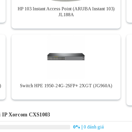
HP 103 Instant Access Point (ARUBA Instant 103)
JL188A
)
Switch HPE 1950-24G-2SFP+ 2XGT (JG960A)
i IP Xorcom CXS1003
0%
| 0 đánh giá