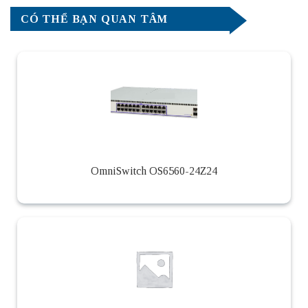
CÓ THỂ BẠN QUAN TÂM
OmniSwitch OS6560-24Z24