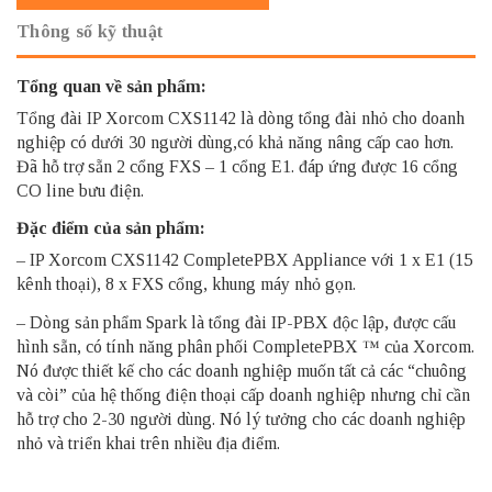
Thông số kỹ thuật
Tổng quan về sản phẩm:
Tổng đài IP Xorcom CXS1142
là dòng tổng đài nhỏ cho doanh
nghiệp có dưới 30 người dùng,có khả năng nâng cấp cao hơn.
Đã hỗ trợ sẵn 2 cổng FXS – 1 cổng E1. đáp ứng được 16 cổng
CO line bưu điện.
Đặc điểm của sản phẩm:
– IP Xorcom CXS1142 CompletePBX Appliance với 1 x E1 (15
kênh thoại), 8 x FXS cổng, khung máy nhỏ gọn.
– Dòng sản phẩm Spark là tổng đài IP-PBX độc lập, được cấu
hình sẵn, có tính năng phân phối CompletePBX ™ của Xorcom.
Nó được thiết kế cho các doanh nghiệp muốn tất cả các “chuông
và còi” của hệ thống điện thoại cấp doanh nghiệp nhưng chỉ cần
hỗ trợ cho 2-30 người dùng. Nó lý tưởng cho các doanh nghiệp
nhỏ và triển khai trên nhiều địa điểm.