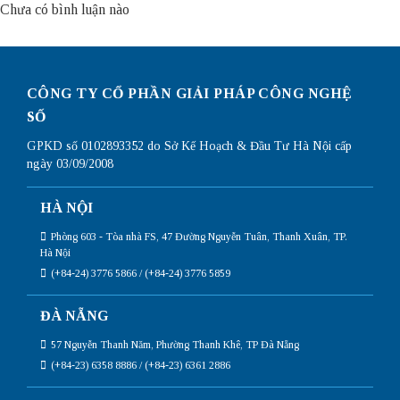
Chưa có bình luận nào
CÔNG TY CỔ PHẦN GIẢI PHÁP CÔNG NGHỆ
SỐ
GPKD số 0102893352 do Sở Kế Hoạch & Đầu Tư Hà Nội cấp
ngày 03/09/2008
HÀ NỘI
Phòng 603 - Tòa nhà FS, 47 Đường Nguyễn Tuân, Thanh Xuân, TP.
Hà Nội
(+84-24) 3776 5866 / (+84-24) 3776 5859
ĐÀ NẴNG
57 Nguyễn Thanh Năm, Phường Thanh Khê, TP Đà Nẵng
(+84-23) 6358 8886 / (+84-23) 6361 2886