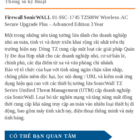
Thông số kỹ thuật
Firewall SonicWALL
01-SSC-1745 TZ500W Wireless-AC
Secure Upgrade Plus – Advanced Edition 3 Year
Một trong những nền tảng tường lửa dành cho doanh nghiệp
nhỏ an toàn, tinh vi và được triển khai rộng rãi nhất trên thị
trường hiện nay. Dòng TZ cung cấp một loạt các giải pháp Quản
lý Đe dọa Hợp nhất cho các doanh nghiệp nhỏ, cơ sở bán lẻ,
chính phủ, các địa điểm từ xa và văn phòng chi nhánh.
Bảo vệ tổ chức của bạn với tính năng ngăn chặn xâm nhập,
chống phần mềm độc hại, lọc nội dung / URL và kiểm soát ứng
dụng hiệu quả cao với các thiết bị tường lửa SonicWall TZ
Series Unified Threat Management (UTM) cấp doanh nghiệp
của SonicWall. Loại bỏ tắc nghẽn mạng và tăng năng suất đồng
thời cung cấp khả năng truy cập an toàn vào nhiều loại thiết bị di
động, bao gồm máy tính xách tay, điện thoại thông minh và máy
tính bảng.
CÓ THỂ BẠN QUAN TÂM