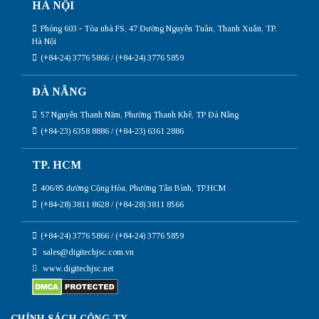
HÀ NỘI
Phòng 603 - Tòa nhà FS, 47 Đường Nguyễn Tuân, Thanh Xuân, TP.
Hà Nội
(+84-24) 3776 5866 / (+84-24) 3776 5859
ĐÀ NẴNG
57 Nguyễn Thanh Năm, Phường Thanh Khê, TP Đà Nẵng
(+84-23) 6358 8886 / (+84-23) 6361 2886
TP. HCM
406/85 đường Cộng Hòa, Phường Tân Bình, TP.HCM
(+84-28) 3811 8628 / (+84-28) 3811 8566
(+84-24) 3776 5866 / (+84-24) 3776 5859
sales@digitechjsc.com.vn
www.digitechjsc.net
CHÍNH SÁCH CÔNG TY