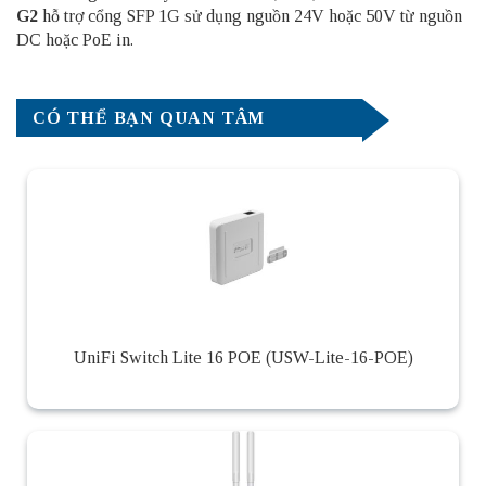
G2
hỗ trợ cổng SFP 1G sử dụng nguồn 24V hoặc 50V từ nguồn
DC hoặc PoE in.
CÓ THỂ BẠN QUAN TÂM
UniFi Switch Lite 16 POE (USW-Lite-16-POE)