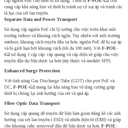
cấp nguồn PoE cho thiết bị sử dụng. Thiết bị
F-POE-G2
còn
cung cấp khả năng bảo vệ thiết bị tránh sự cố sụt áp và tránh các
tá hại của sét lan truyền.
Separate Data and Power Transport
Sử dụng cấp nguồn PoE chỉ lý tưởng cho việc triển khai môi
trường indoor và khoảng cách ngắn. Tuy nhiên với môi trường
outdoor, khoảng cách truyền dẫn xa hơn, nguồn PoE dễ bị sụt áp
và bị giới hạn bởi khoảng cách (tối đa 100 mét). Với
F-POE-
G2
sử dụng 2 cặp cáp: cáp quang và cáp điện sẽ giúp cho việc
truyền dẫn dự liệu được xa hơn (tùy thuộc và module SFP).
Enhanced Surge Protection
Với tính năng Gas Discharge Tube (GDT) cho port PoE và
DC,
F-POE-G2
mang lại khả năng bảo vệ tăng cường giúp
thiết bị chống lại ảnh hưởng của sét và quá áp.
Fiber Optic Data Transport
Sử dụng cáp quang để truyền dữ liệu làm giảm đáng kể các ảnh
hưởng của sét lan truyền ( ESD) và nhiễu điện từ (EMI) và giúp
cho khoảng cahc struyeenf đẫn dữ liệu được xa hơn.
F-POE-