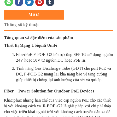
Mô tả
Thông số kỹ thuật
Tổng quan và đặc điểm của sản phẩm
Thiết Bị Mạng Ubiquiti UniFi
FiberPoE F-POE-G2 hỗ trợ cổng SFP 1G sử dụng nguồn
24V hoặc 50V từ nguồn DC hoặc PoE in.
Tính năng Gas Discharge Tube (GDT) cho port PoE và
DC, F-POE-G2 mang lại khả năng bảo vệ tăng cường
giúp thiết bị chống lại ảnh hưởng của sét và quá áp.
Fiber + Power Solution for Outdoor PoE Devices
Khắc phục những hạn chế của việc cấp nguồn PoE cho các thiết
bị với khoảng cách xa.
F-POE-G2
là giải pháp với chi phí thấp
cho việc triển khai ngoài trời với khoảng cách truyền dẫn xa để