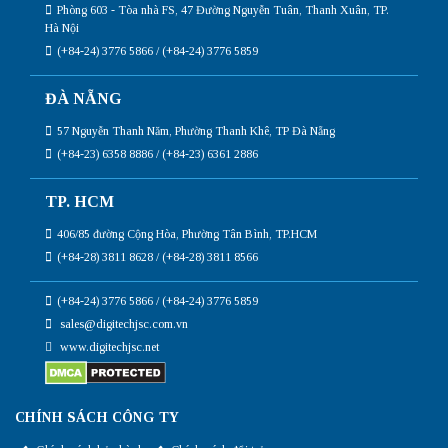
Phòng 603 - Tòa nhà FS, 47 Đường Nguyễn Tuân, Thanh Xuân, TP.
Hà Nội
(+84-24) 3776 5866 / (+84-24) 3776 5859
ĐÀ NẴNG
57 Nguyễn Thanh Năm, Phường Thanh Khê, TP Đà Nẵng
(+84-23) 6358 8886 / (+84-23) 6361 2886
TP. HCM
406/85 đường Cộng Hòa, Phường Tân Bình, TP.HCM
(+84-28) 3811 8628 / (+84-28) 3811 8566
(+84-24) 3776 5866 / (+84-24) 3776 5859
sales@digitechjsc.com.vn
www.digitechjsc.net
CHÍNH SÁCH CÔNG TY