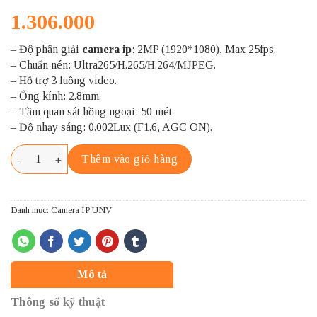
1.306.000
– Độ phân giải
camera ip
: 2MP (1920*1080), Max 25fps.
– Chuẩn nén: Ultra265/H.265/H.264/MJPEG.
– Hỗ trợ 3 luồng video.
– Ống kính: 2.8mm.
– Tầm quan sát hồng ngoại: 50 mét.
– Độ nhạy sáng: 0.002Lux (F1.6, AGC ON).
UNV IPC2122LR5-UPF28M-F số lượng
Thêm vào giỏ hàng
Danh mục:
Camera IP UNV
Mô tả
Thông số kỹ thuật