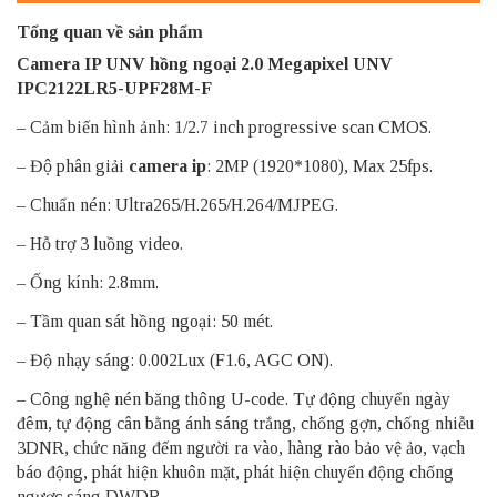
Tổng quan về sản phẩm
Camera IP UNV
hồng ngoại 2.0 Megapixel UNV
IPC2122LR5-UPF28M-F
– Cảm biến hình ảnh: 1/2.7 inch progressive scan CMOS.
– Độ phân giải
camera ip
: 2MP (1920*1080), Max 25fps.
– Chuẩn nén: Ultra265/H.265/H.264/MJPEG.
– Hỗ trợ 3 luồng video.
– Ống kính: 2.8mm.
– Tầm quan sát hồng ngoại: 50 mét.
– Độ nhạy sáng: 0.002Lux (F1.6, AGC ON).
– Công nghệ nén băng thông U-code. Tự động chuyển ngày
đêm, tự động cân bằng ánh sáng trắng, chống gợn, chống nhiễu
3DNR, chức năng đếm người ra vào, hàng rào bảo vệ ảo, vạch
báo động, phát hiện khuôn mặt, phát hiện chuyển động chống
ngược sáng DWDR.