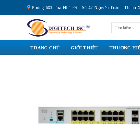
Skip
Phòng 603 Tòa Nhà FS - Số 47 Nguyễn Tuân - Thanh X
to
content
Tìm
kiếm:
TRANG CHỦ
GIỚI THIỆU
THƯƠNG HI