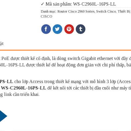
✓ Mã sản phẩm: WS-C2960L-16PS-LL
Danh mục:
Router Cisco 2960 Series
,
Switch Cisco
,
Thiết B
CISCO
ật
PoE được thiết kế cố định, là dòng switch Gigabit ethernet với đầy đủ
L-16PS-LL được thiết kế để hoạt động đơn giản với chi phí thấp, bảo
PS-LL
cho lớp Access trong thiết kế mạng với mô hình 3 lớp (Access
o
WS-C2960L-16PS-LL
để kết nối tới các thiết bị đầu cuối như máy 
g link cần triển khai.