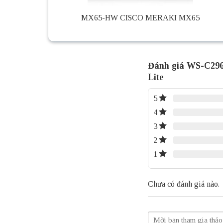
MX65-HW CISCO MERAKI MX65
Đánh giá WS-C2960
Lite
5
4
3
2
1
Chưa có đánh giá nào.