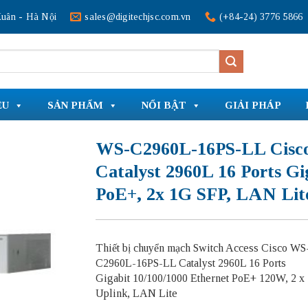
uân - Hà Nội
sales@digitechjsc.com.vn
(+84-24) 3776 5866
ỆU
SẢN PHẨM
NỔI BẬT
GIẢI PHÁP
WS-C2960L-16PS-LL Cisc
Catalyst 2960L 16 Ports G
PoE+, 2x 1G SFP, LAN Lit
Thiết bị chuyển mạch Switch Access Cisco WS
C2960L-16PS-LL Catalyst 2960L 16 Ports
Gigabit 10/100/1000 Ethernet PoE+ 120W, 2 x
Uplink, LAN Lite