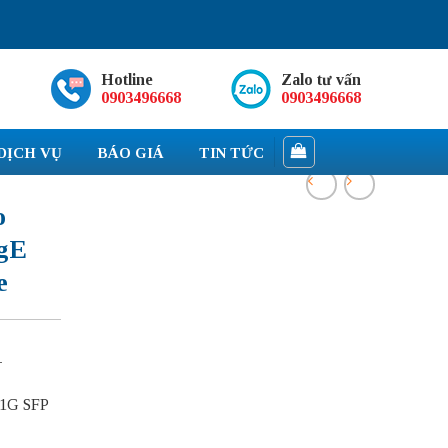
Hotline
Zalo tư vấn
0903496668
0903496668
DỊCH VỤ
BÁO GIÁ
TIN TỨC
o
igE
e
-
 1G SFP