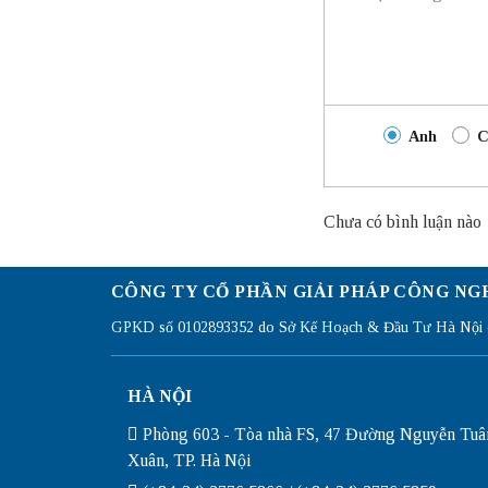
Anh
C
Chưa có bình luận nào
CÔNG TY CỔ PHẦN GIẢI PHÁP CÔNG NG
GPKD số 0102893352 do Sở Kế Hoạch & Đầu Tư Hà Nội c
HÀ NỘI
Phòng 603 - Tòa nhà FS, 47 Đường Nguyễn Tuâ
Xuân, TP. Hà Nội