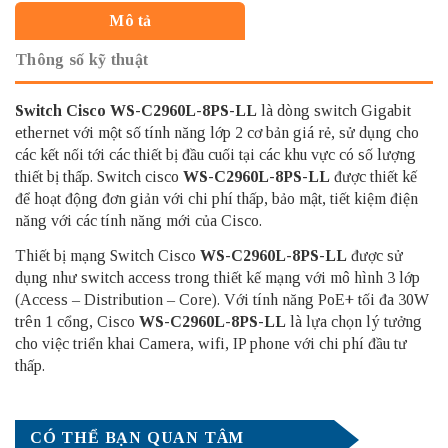
Mô tả
Thông số kỹ thuật
Switch Cisco
WS-C2960L-8PS-LL
là dòng switch Gigabit
ethernet với một số tính năng lớp 2 cơ bản giá rẻ, sử dụng cho
các kết nối tới các thiết bị đầu cuối tại các khu vực có số lượng
thiết bị thấp. Switch cisco
WS-C2960L-8PS-LL
được thiết kế
để hoạt động đơn giản với chi phí thấp, bảo mật, tiết kiệm điện
năng với các tính năng mới của Cisco.
Thiết bị mạng Switch Cisco
WS-C2960L-8PS-LL
được sử
dụng như switch access trong thiết kế mạng với mô hình 3 lớp
(Access – Distribution – Core). Với tính năng PoE+ tối đa 30W
trên 1 cổng, Cisco
WS-C2960L-8PS-LL
là lựa chọn lý tưởng
cho việc triển khai Camera, wifi, IP phone với chi phí đầu tư
thấp.
CÓ THỂ BẠN QUAN TÂM