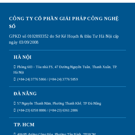
CÔNG TY CỔ PHẦN GIẢI PHÁP CÔNG NGHỆ
SỐ
GPKD số 0102893352 do Sở Kế Hoạch & Đầu Tư Hà Nội cấp
ngày 03/09/2008
HÀ NỘI
Phòng 603 - Tòa nhà FS, 47 Đường Nguyễn Tuân, Thanh Xuân, TP.
Hà Nội
(+84-24) 3776 5866 / (+84-24) 3776 5859
ĐÀ NẴNG
57 Nguyễn Thanh Năm, Phường Thanh Khê, TP Đà Nẵng
(+84-23) 6358 8886 / (+84-23) 6361 2886
TP. HCM
406/85 đường Cộng Hòa, Phường Tân Bình, TP.HCM