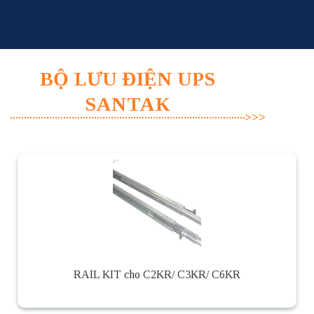
Skip
to
content
BỘ LƯU ĐIỆN UPS
SANTAK
RAIL KIT cho C2KR/ C3KR/ C6KR