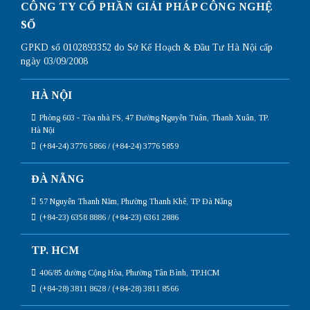
CÔNG TY CỔ PHẦN GIẢI PHÁP CÔNG NGHỆ
SỐ
GPKD số 0102893352 do Sở Kế Hoạch & Đầu Tư Hà Nội cấp
ngày 03/09/2008
HÀ NỘI
Phòng 603 - Tòa nhà FS, 47 Đường Nguyễn Tuân, Thanh Xuân, TP.
Hà Nội
(+84-24) 3776 5866 / (+84-24) 3776 5859
ĐÀ NẴNG
57 Nguyễn Thanh Năm, Phường Thanh Khê, TP Đà Nẵng
(+84-23) 6358 8886 / (+84-23) 6361 2886
TP. HCM
406/85 đường Cộng Hòa, Phường Tân Bình, TP.HCM
(+84-28) 3811 8628 / (+84-28) 3811 8566