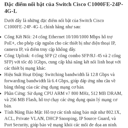
Đặc điểm nổi bật của Switch Cisco C1000FE-24P-
4G-L
Dưới đây là những đặc điểm nổi bật của Switch Cisco
C1000FE-24P-4G-L chính hãng như sau:
Cổng Kết Nối: 24 cổng Ethernet 10/100/1000 Mbps hỗ trợ
PoE+, cho phép cấp nguồn cho các thiết bị như điện thoại IP,
camera IP, và điểm truy cập không dây.
Cổng Uplink: 4 cổng SFP (2 cổng combo SFP/RJ-45 và 2 cổng
SFP) với tốc độ 1Gbps, cung cấp khả năng kết nối linh hoạt với
các thiết bị mạng khác.
Hiệu Suất Hoạt Động: Switching bandwidth là 12.8 Gbps và
forwarding bandwidth là 6.4 Gbps, giúp đáp ứng nhu cầu về
băng thông của các ứng dụng mạng cơ bản.
Phần Cứng: Sử dụng CPU ARM v7 800 MHz, 512 MB DRAM,
và 256 MB Flash, hỗ trợ chạy các ứng dụng quản lý mạng cơ
bản.
Tính Năng Bảo Mật: Hỗ trợ các tính năng bảo mật như 802.1X,
ACL, Private VLAN, DHCP Snooping, IP Source Guard, và
Port Security, giúp bảo vệ mạng khỏi các mối đe dọa an ninh.