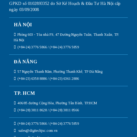
GPKD số 0102893352 do Sở Kế Hoạch & Đầu Tư Hà Nội cấp
ngày 03/09/2008
HÀ NỘI
Phòng 603 - Tòa nhà FS, 47 Đường Nguyễn Tuân, Thanh Xuân, TP.
Hà Nội
(+84-24) 3776 5866 / (+84-24) 3776 5859
ĐÀ NẴNG
57 Nguyễn Thanh Năm, Phường Thanh Khê, TP Đà Nẵng
(+84-23) 6358 8886 / (+84-23) 6361 2886
TP. HCM
406/85 đường Cộng Hòa, Phường Tân Bình, TP.HCM
(+84-28) 3811 8628 / (+84-28) 3811 8566
(+84-24) 3776 5866 / (+84-24) 3776 5859
sales@digitechjsc.com.vn