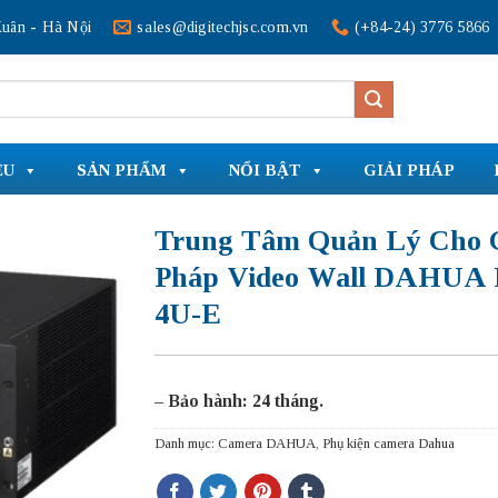
uân - Hà Nội
sales@digitechjsc.com.vn
(+84-24) 3776 5866
ỆU
SẢN PHẨM
NỔI BẬT
GIẢI PHÁP
Trung Tâm Quản Lý Cho G
Pháp Video Wall DAHUA 
4U-E
– Bảo hành: 24 tháng.
Danh mục:
Camera DAHUA
,
Phụ kiện camera Dahua