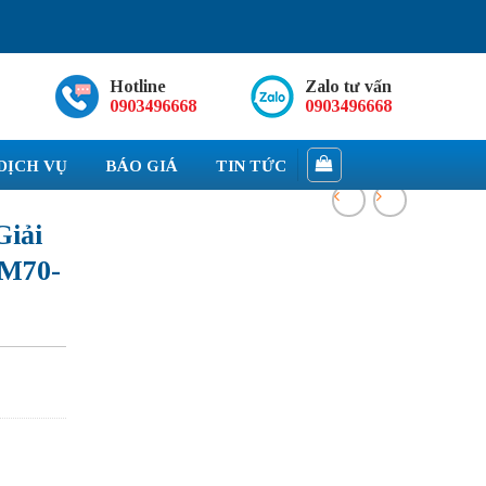
Hotline
Zalo tư vấn
0903496668
0903496668
DỊCH VỤ
BÁO GIÁ
TIN TỨC
iải
M70-