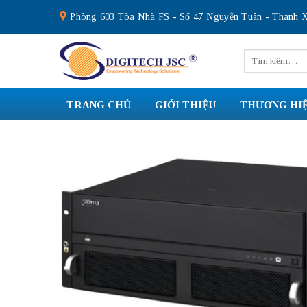
Skip
Phòng 603 Tòa Nhà FS - Số 47 Nguyễn Tuân - Thanh X
to
content
Tìm
kiếm:
TRANG CHỦ
GIỚI THIỆU
THƯƠNG HI