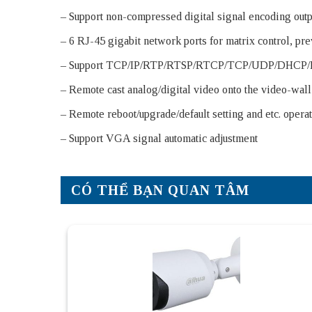
– Support non-compressed digital signal encoding outp
– 6 RJ-45 gigabit network ports for matrix control, pr
– Support TCP/IP/RTP/RTSP/RTCP/TCP/UDP/DHCP/PPP
– Remote cast analog/digital video onto the video-wall
– Remote reboot/upgrade/default setting and etc. opera
– Support VGA signal automatic adjustment
CÓ THỂ BẠN QUAN TÂM