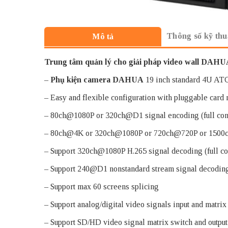
Thông số kỹ thu
Mô tả
Trung tâm quản lý cho giải pháp video wall DAH
–
Phụ kiện camera DAHUA
19 inch standard 4U AT
– Easy and flexible configuration with pluggable card
– 80ch@1080P or 320ch@D1 signal encoding (full con
– 80ch@4K or 320ch@1080P or 720ch@720P or 1500ch
– Support 320ch@1080P H.265 signal decoding (full co
– Support 240@D1 nonstandard stream signal decoding 
– Support max 60 screens splicing
– Support analog/digital video signals input and matrix
– Support SD/HD video signal matrix switch and output