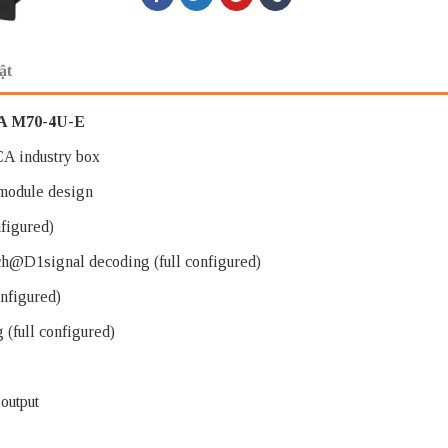
ật
UA M70-4U-E
CA industry box
 module design
figured)
@D1signal decoding (full configured)
nfigured)
(full configured)
 output