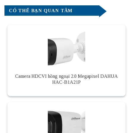
CÓ THỂ BẠN QUAN TÂM
Camera HDCVI hồng ngoại 2.0 Megapixel DAHUA
HAC-B1A21P