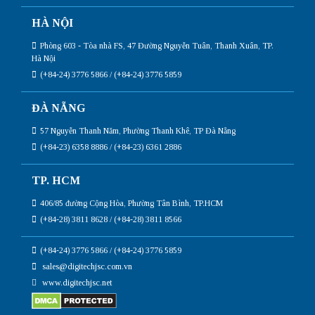
HÀ NỘI
Phòng 603 - Tòa nhà FS, 47 Đường Nguyễn Tuân, Thanh Xuân, TP.
Hà Nội
(+84-24) 3776 5866 / (+84-24) 3776 5859
ĐÀ NẴNG
57 Nguyễn Thanh Năm, Phường Thanh Khê, TP Đà Nẵng
(+84-23) 6358 8886 / (+84-23) 6361 2886
TP. HCM
406/85 đường Cộng Hòa, Phường Tân Bình, TP.HCM
(+84-28) 3811 8628 / (+84-28) 3811 8566
(+84-24) 3776 5866 / (+84-24) 3776 5859
sales@digitechjsc.com.vn
www.digitechjsc.net