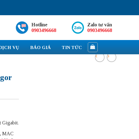
Hotline
Zalo tư vấn
0903496668
0903496668
DỊCH VỤ
BÁO GIÁ
TIN TỨC
igor
 Gigabit.
N, MAC