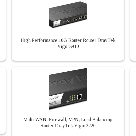
High Performance 10G Router Router DrayTek
Vigor3910
Multi WAN, Firewall, VPN, Load Balancing
Router DrayTek Vigor3220