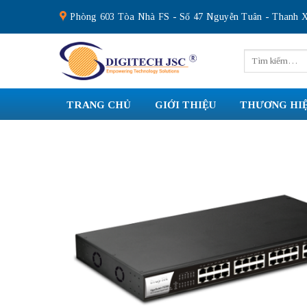
Skip
Phòng 603 Tòa Nhà FS - Số 47 Nguyễn Tuân - Thanh X
to
content
Tìm
kiếm:
TRANG CHỦ
GIỚI THIỆU
THƯƠNG HI