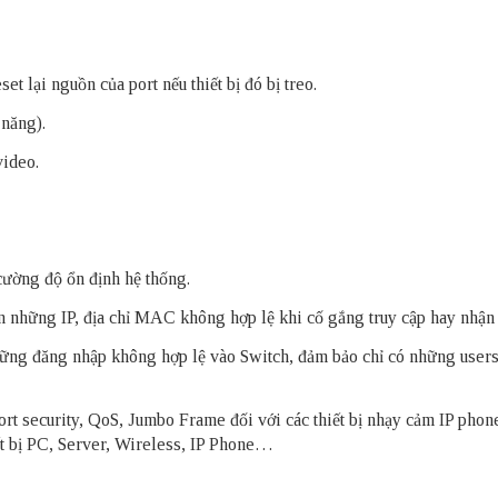
set lại nguồn của port nếu thiết bị đó bị treo.
 năng).
video.
cường độ ổn định hệ thống.
những IP, địa chỉ MAC không hợp lệ khi cố gắng truy cập hay nhận d
ng đăng nhập không hợp lệ vào Switch, đảm bảo chỉ có những users 
t security, QoS, Jumbo Frame đối với các thiết bị nhạy cảm IP phone
iết bị PC, Server, Wireless, IP Phone…