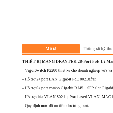
Thông số kỹ thu
Mô tả
THIẾT BỊ MẠNG DRAYTEK
28-Port PoE L2 Man
– VigorSwitch P2280 thiết kế cho doanh nghiệp vừa và
– Hỗ trợ 24 port LAN Gigabit PoE 802.3af/at.
– Hỗ trợ 04 port combo Gigabit RJ45 + SFP slot Gigabi
– Hỗ trợ chia VLAN 802.1q, Port based VLAN, MAC
– Quy định mức độ ưu tiên cho từng port.