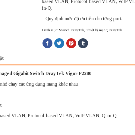
based VLAN, Protocol-based VLAN, VoIP V
in-Q.
– Quy định mức độ ưu tiên cho từng port.
Danh mục:
Switch DrayTek
,
Thiết bị mạng DrayTek
ật
aged Gigabit Switch DrayTek Vigor P2280
 nhỏ chạy các ứng dụng mạng khác nhau.
t.
 based VLAN, Protocol-based VLAN, VoIP VLAN, Q-in-Q.