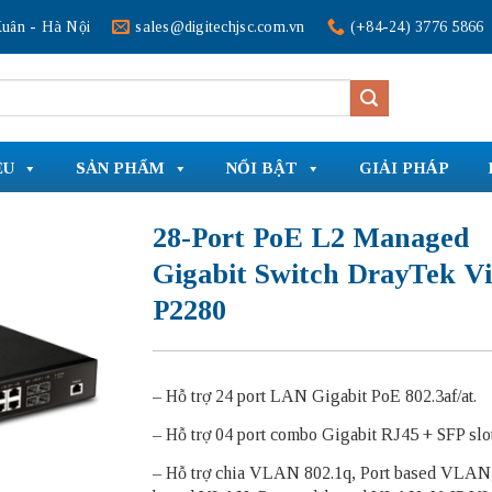
uân - Hà Nội
sales@digitechjsc.com.vn
(+84-24) 3776 5866
ỆU
SẢN PHẨM
NỔI BẬT
GIẢI PHÁP
28-Port PoE L2 Managed
Gigabit Switch DrayTek V
P2280
– Hỗ trợ 24 port LAN Gigabit PoE 802.3af/at.
– Hỗ trợ 04 port combo Gigabit RJ45 + SFP slot
– Hỗ trợ chia VLAN 802.1q, Port based VLA