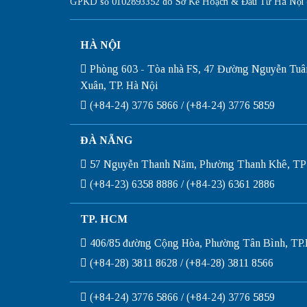
GPKD số 0102893352 do Sở Kế Hoạch & Đầu Tư Hà Nội c
HÀ NỘI
Phòng 603 - Tòa nhà FS, 47 Đường Nguyễn Tuâ
Xuân, TP. Hà Nội
(+84-24) 3776 5866 / (+84-24) 3776 5859
ĐÀ NẴNG
57 Nguyễn Thanh Năm, Phường Thanh Khê, TP
(+84-23) 6358 8886 / (+84-23) 6361 2886
TP. HCM
406/85 đường Cộng Hòa, Phường Tân Bình, T
(+84-28) 3811 8628 / (+84-28) 3811 8566
(+84-24) 3776 5866 / (+84-24) 3776 5859