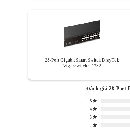
28-Port Gigabit Smart Switch DrayTek
VigorSwitch G1282
Đánh giá 28-Port 
5
4
3
2