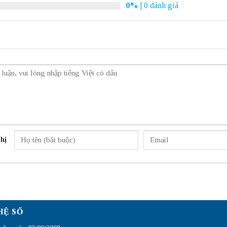
0%
| 0 đánh giá
hị
HỆ SỐ