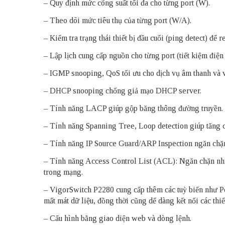
– Quy định mức công suất tối đa cho từng port (W).
– Theo dõi mức tiêu thụ của từng port (W/A).
– Kiểm tra trạng thái thiết bị đầu cuối (ping detect) để re
– Lập lịch cung cấp nguồn cho từng port (tiết kiệm điện
– IGMP snooping, QoS tối ưu cho dịch vụ âm thanh và 
– DHCP snooping chống giả mạo DHCP server.
– Tính năng LACP giúp gộp băng thông đường truyền.
– Tính năng Spanning Tree, Loop detection giúp tăng 
– Tính năng IP Source Guard/ARP Inspection ngăn chặn 
– Tính năng Access Control List (ACL): Ngăn chặn nhữ
trong mạng.
– VigorSwitch P2280 cung cấp thêm các tuỳ biến như Por
mất mát dữ liệu, đồng thời cũng dể dàng kết nối các th
– Cấu hình bằng giao diện web và dòng lệnh.