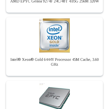
AMD EPYC Genoa 9274F 24C/48T 4.05G 256M 320W
Intel® Xeon® Gold 6444Y Processor 45M Cache, 3.60
GHz