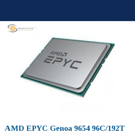
Skip
to
content
AMD EPYC Genoa 9654 96C/192T