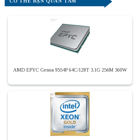
CÓ THỂ BẠN QUAN TÂM
AMD EPYC Genoa 9554P 64C/128T 3.1G 256M 360W