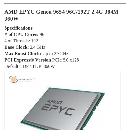
AMD EPYC Genoa 9654 96C/192T 2.4G 384M
360W
Specifications
# of CPU Cores:
96
# of Threads: 192
Base Clock
: 2.4 GHz
Max Boost Clock:
Up to 3.7GHz
PCI Express® Version
PCIe 5.0 x128
Default TDP / TDP: 360W