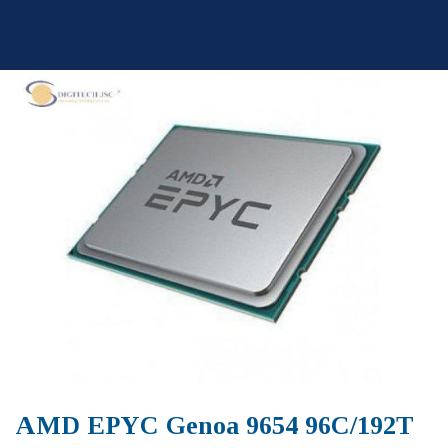
Skip
to
content
AMD EPYC Genoa 9654 96C/192T