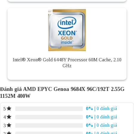
Intel® Xeon® Gold 6448Y Processor 60M Cache, 2.10
GHz
Đánh giá AMD EPYC Genoa 9684X 96C/192T 2.55G
1152M 400W
0%
| 0 đánh giá
5
0%
| 0 đánh giá
4
0%
| 0 đánh giá
3
0%
| 0 đánh giá
2