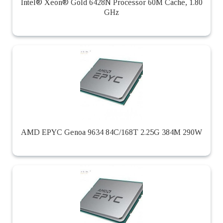
Intel® Xeon® Gold 6428N Processor 60M Cache, 1.80
GHz
AMD EPYC Genoa 9634 84C/168T 2.25G 384M 290W