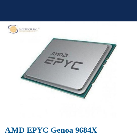
Skip
to
content
AMD EPYC Genoa 9684X