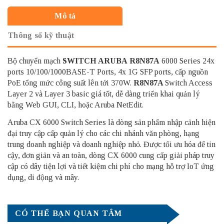
Mô tả
Thông số kỹ thuật
Bộ chuyển mạch
SWITCH ARUBA
R8N87A
6000 Series 24x
ports 10/100/1000BASE-T Ports, 4x 1G SFP ports, cấp nguồn
PoE tổng mức công suất lên tới 370W.
R8N87A
Switch Access
Layer 2 và Layer 3 basic giá tốt, dễ dàng triển khai quản lý
bằng Web GUI, CLI, hoặc Aruba NetEdit.
Aruba CX 6000 Switch Series là dòng sản phẩm nhập cảnh hiện
đại truy cập cấp quản lý cho các chi nhánh văn phòng, hạng
trung doanh nghiệp và doanh nghiệp nhỏ. Được tối ưu hóa để tin
cậy, đơn giản và an toàn, dòng CX 6000 cung cấp giải pháp truy
cập có dây tiện lợi và tiết kiệm chi phí cho mạng hỗ trợ IoT ứng
dụng, di động và mây.
CÓ THỂ BẠN QUAN TÂM