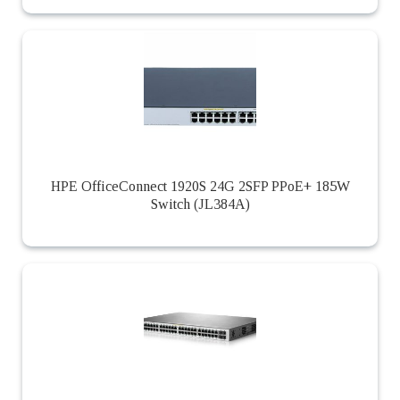
HPE OfficeConnect 1920S 24G 2SFP PPoE+ 185W
Switch (JL384A)