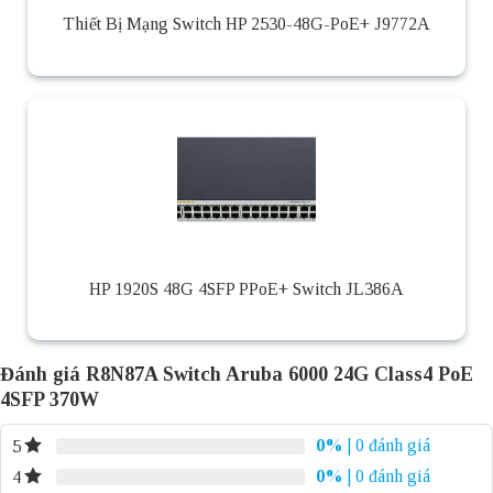
Thiết Bị Mạng Switch HP 2530-48G-PoE+ J9772A
HP 1920S 48G 4SFP PPoE+ Switch JL386A
Đánh giá R8N87A Switch Aruba 6000 24G Class4 PoE
4SFP 370W
0%
| 0 đánh giá
5
0%
| 0 đánh giá
4