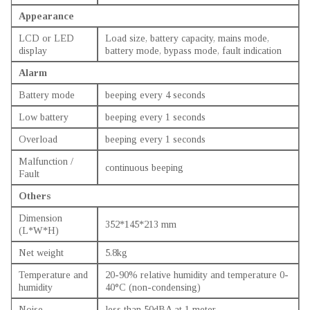
Appearance
LCD or LED
Load size, battery capacity, mains mode,
display
battery mode, bypass mode, fault indication
Alarm
Battery mode
beeping every 4 seconds
Low battery
beeping every 1 seconds
Overload
beeping every 1 seconds
Malfunction /
continuous beeping
Fault
Others
Dimension
352*145*213 mm
(L*W*H)
Net weight
5.8kg
Temperature and
20-90% relative humidity and temperature 0-
humidity
40°C (non-condensing)
Noise
less than 50dBA at 1 meter