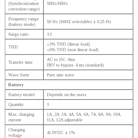
(Synchronization
50Hz/60Hz
correction range)
Frequency range
50 Hz (60HZ selectable) ± 0.25 Hz
(battery mode)
Surge ratio
3:1
≤3% THD (linear load)
THD
≤6% THD (non-linear load)
AC to DC: 0ms
Transfer time
INV to bypass: 4 ms (standard)
Wave form
Pure sine wave
Battery
Battery model
Depends on the users
Quantity
3
Max. charging
1A, 2A ,3A, 4A, 5A, 6A, 7A, 8A, 9A, 10A,
current
11A, 12A adjustable
Charging
41.0VDC ± 1%
voltage