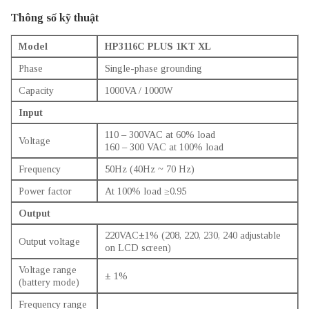
Thông số kỹ thuật
Model
HP3116C PLUS 1KT XL
Phase
Single-phase grounding
Capacity
1000VA / 1000W
Input
110 – 300VAC at 60% load
Voltage
160 – 300 VAC at 100% load
Frequency
50Hz (40Hz ~ 70 Hz)
Power factor
At 100% load ≥0.95
Output
220VAC±1% (208, 220, 230, 240 adjustable
Output voltage
on LCD screen)
Voltage range
± 1%
(battery mode)
Frequency range