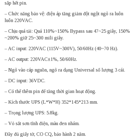
sắp hết pin.
– Chức năng bảo vệ: điện áp tăng giảm đột ngột ngõ ra luôn
luôn 220VAC.
– Chịu quá tải: Quá 110%~150% Bypass sau 47~25 giây, 150%
~200% giữ 25~300 mili giây.
– AC input: 220VAC (115V~300V), 50/60Hz (40~70 Hz).
– AC output: 220VAC±1%, 50/60Hz.
– Ngõ vào cáp nguồn, ngõ ra dạng Universal số lượng 3 cái.
– DC input: 36VDC.
– Có thể thêm pin để tăng thời gian hoạt động.
– Kích thước UPS (L*W*H) 352*145*213 mm.
– Trọng lượng UPS: 5.8kg.
– Vỏ sắt sơn tĩnh điện, màu đen nhám.
Đầy đủ giấy tờ, CO CQ, bảo hành 2 năm.