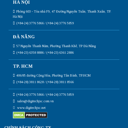
HÀ NỘI
Phòng 603 - Tòa nhà FS, 47 Đường Nguyễn Tuân, Thanh Xuân, TP.
Hà Nội
(+84-24) 3776 5866 / (+84-24) 3776 5859
ĐÀ NẴNG
57 Nguyễn Thanh Năm, Phường Thanh Khê, TP Đà Nẵng
(+84-23) 6358 8886 / (+84-23) 6361 2886
TP. HCM
406/85 đường Cộng Hòa, Phường Tân Bình, TP.HCM
(+84-28) 3811 8628 / (+84-28) 3811 8566
(+84-24) 3776 5866 / (+84-24) 3776 5859
sales@digitechjsc.com.vn
www.digitechjsc.net
CHÍNH SÁCH CÔNG TY