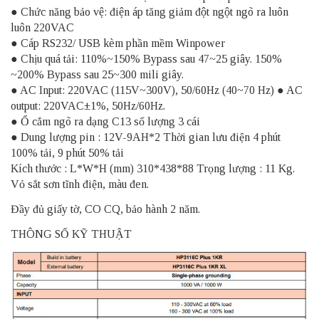
● Chức năng bảo vệ: điện áp tăng giảm đột ngột ngõ ra luôn
luôn 220VAC
● Cáp RS232/ USB kèm phần mềm Winpower
● Chịu quá tải: 110%~150% Bypass sau 47~25 giây. 150%
~200% Bypass sau 25~300 mili giây.
● AC Input: 220VAC (115V~300V), 50/60Hz (40~70 Hz) ● AC
output: 220VAC±1%, 50Hz/60Hz.
● Ổ cắm ngõ ra dạng C13 số lượng 3 cái
● Dung lượng pin : 12V-9AH*2 Thời gian lưu điện 4 phút
100% tải, 9 phút 50% tải
Kích thước : L*W*H (mm) 310*438*88 Trọng lượng : 11 Kg.
Vỏ sắt sơn tĩnh điện, màu đen.
Đầy đủ giấy tờ, CO CQ, bảo hành 2 năm.
THÔNG SỐ KỸ THUẬT