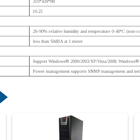
310*438*88
16.23
20-90% relative humidity and temperature 0-40°C (non-c
less than 50dBA at 1 meter
Support Windows® 2000/2003/XP/Vista/2008, Windows® 7
Power management supports SNMP management and ne