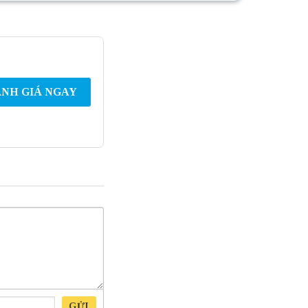
NH GIÁ NGAY
GỬI