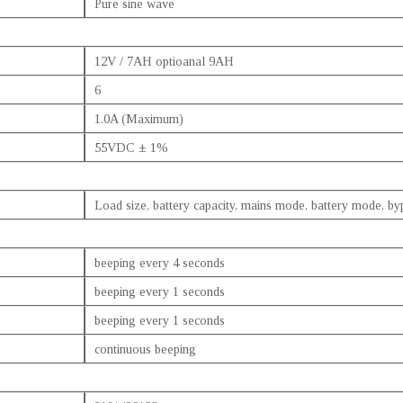
Pure sine wave
12V / 7AH optioanal 9AH
6
1.0A (Maximum)
55VDC ± 1%
Load size, battery capacity, mains mode, battery mode, byp
beeping every 4 seconds
beeping every 1 seconds
beeping every 1 seconds
continuous beeping