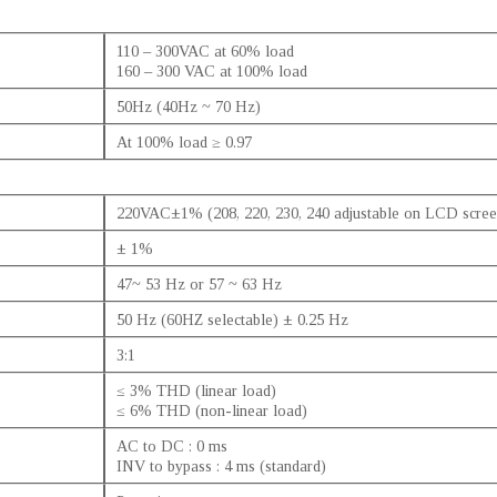
110 – 300VAC at 60% load
160 – 300 VAC at 100% load
50Hz (40Hz ~ 70 Hz)
At 100% load ≥ 0.97
220VAC±1% (208, 220, 230, 240 adjustable on LCD scree
± 1%
47~ 53 Hz or 57 ~ 63 Hz
50 Hz (60HZ selectable) ± 0.25 Hz
3:1
≤ 3% THD (linear load)
≤ 6% THD (non-linear load)
AC to DC : 0 ms
INV to bypass : 4 ms (standard)