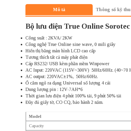
Thông số kỹ thu
Mô tả
Bộ lưu điện True Online Sorot
Công suất : 2KVA/ 2KW
Công nghệ True Online sine wave, 0 mili giây
Hiển thị bằng màn hình LCD cao cấp
Tương thích tất cả máy phát điện
Cáp RS232/ USB kèm phần mềm Winpower
AC Input: 220VAC (115V~300V) 50Hz/60Hz. (40~70 
AC output: 220VAC±1%, 50Hz/60Hz.
Ổ cắm ngõ ra dạng Universal số lượng 4 cái
Dung lượng pin : 12V-7AH*6
Thời gian lưu điện 4 phút 100% tải, 9 phút 50% tải
Đầy đủ giấy tờ, CO CQ, bảo hành 2 năm.
Model
Capacity