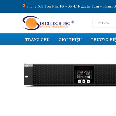
Skip
Phòng 603 Tòa Nhà FS - Số 47 Nguyễn Tuân - Thanh X
to
content
Tìm
kiếm:
TRANG CHỦ
GIỚI THIỆU
THƯƠNG HI