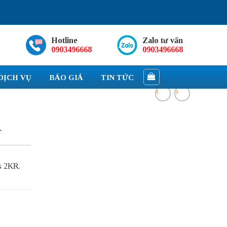
Hotline
Zalo tư vấn
0903496668
0903496668
DỊCH VỤ
BÁO GIÁ
TIN TỨC
R
s 2KR.