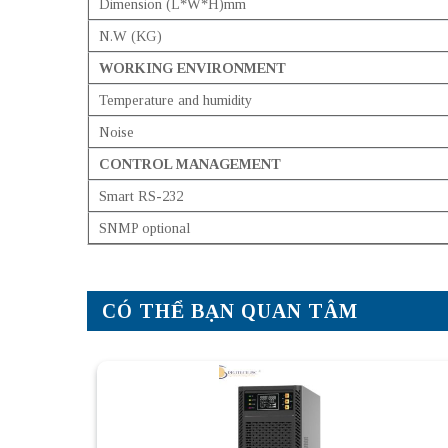
Dimension (L*W*H)mm
N.W (KG)
WORKING ENVIRONMENT
Temperature and humidity
Noise
CONTROL MANAGEMENT
Smart RS-232
SNMP optional
CÓ THỂ BẠN QUAN TÂM