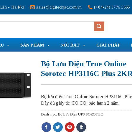
uân - Hà Nội
sales@digitechjsc.com.vn
(+84-24) 3776 5866
ỆU
SẢN PHẨM
NỔI BẬT
GIẢI PHÁP
Bộ Lưu Điện True Online
Sorotec HP3116C Plus 2K
Bộ lưu điện True Online Sorotec HP3116C Plu
Đầy đủ giấy tờ, CO CQ, bảo hành 2 năm.
Danh mục:
Bộ Lưu Điện UPS SOROTEC