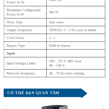
Power In Va
Maximum Configurable
900 W
Power In W
Wave Type
Sine wave
Output Frequency
50/60 Hz +/- 3 Hz sync to mains
Crest Factor
3 : 1
Bypass Type
Built-in bypass
Input
160…275 V 40% load
Input Voltage Limits
80…150 V
Network Frequency
40…70 Hz auto-sensing
CÓ THỂ BẠN QUAN TÂM