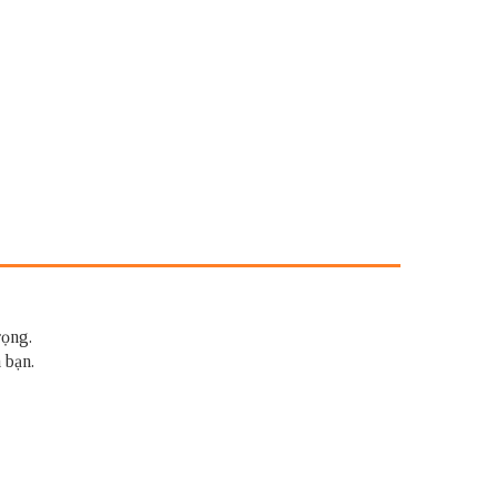
rọng.
 bạn.