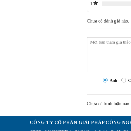
1
Chưa có đánh giá nào.
Anh
C
Chưa có bình luận nào
CÔNG TY CỔ PHẦN GIẢI PHÁP CÔNG NG