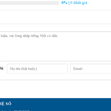
0%
| 0 đánh giá
hị
HỆ SỐ