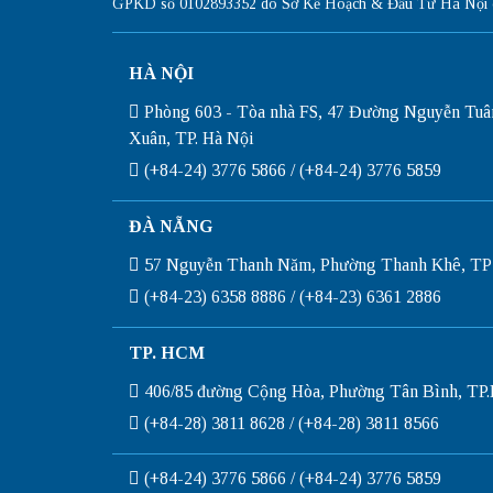
GPKD số 0102893352 do Sở Kế Hoạch & Đầu Tư Hà Nội c
HÀ NỘI
Phòng 603 - Tòa nhà FS, 47 Đường Nguyễn Tuâ
Xuân, TP. Hà Nội
(+84-24) 3776 5866 / (+84-24) 3776 5859
ĐÀ NẴNG
57 Nguyễn Thanh Năm, Phường Thanh Khê, TP
(+84-23) 6358 8886 / (+84-23) 6361 2886
TP. HCM
406/85 đường Cộng Hòa, Phường Tân Bình, T
(+84-28) 3811 8628 / (+84-28) 3811 8566
(+84-24) 3776 5866 / (+84-24) 3776 5859