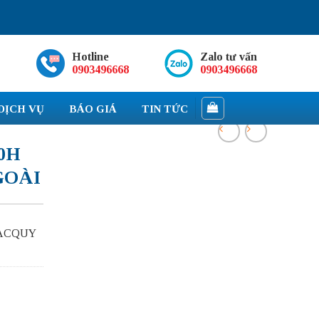
Hotline
Zalo tư vấn
0903496668
0903496668
DỊCH VỤ
BÁO GIÁ
TIN TỨC
0H
GOÀI
 ACQUY