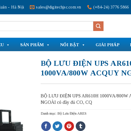
uân - Hà Nội
sales@digitechjsc.com.vn
(+84-24) 3776 5866
ỆU
SẢN PHẨM
NỔI BẬT
GIẢI PHÁP
BỘ LƯU ĐIỆN UPS AR61
1000VA/800W ACQUY N
BỘ LƯU ĐIỆN UPS AR610H 1000VA/800W
NGOÀI có đầy đủ CO, CQ
Danh mục:
Bộ Lưu Điện ARES