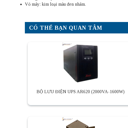
Vỏ máy: kim loại màu đen nhám.
CÓ THỂ BẠN QUAN TÂM
BỘ LƯU ĐIỆN UPS AR620 (2000VA-1600W)