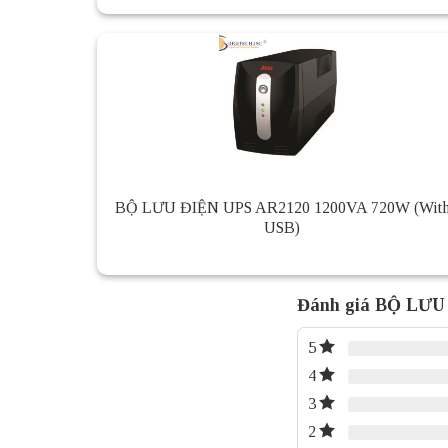
BỘ LƯU ĐIỆN UPS AR2120 1200VA 720W (Wit
USB)
Đánh giá BỘ LƯ
5
4
3
2