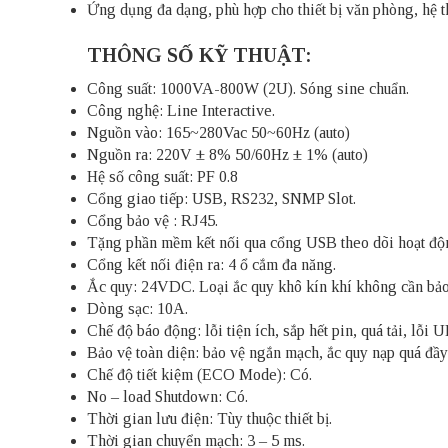
Ứng dụng đa dạng, phù hợp cho thiết bị văn phòng, hệ t
THÔNG SỐ KỸ THUẬT:
Công suất: 1000VA-800W (2U). Sóng sine chuẩn.
Công nghệ: Line Interactive.
Nguồn vào: 165~280Vac 50~60Hz (auto)
Nguồn ra: 220V ± 8% 50/60Hz ± 1% (auto)
Hệ số công suất: PF 0.8
Cổng giao tiếp: USB, RS232, SNMP Slot.
Cổng bảo vệ : RJ45.
Tặng phần mềm kết nối qua cổng USB theo dõi hoạt động
Cổng kết nối điện ra: 4 ổ cắm đa năng.
Ắc quy: 24VDC. Loại ắc quy khô kín khí không cần bả
Dòng sạc: 10A.
Chế độ báo động: lỗi tiện ích, sắp hết pin, quá tải, lỗi U
Bảo vệ toàn diện: bảo vệ ngắn mạch, ắc quy nạp quá đầy/
Chế độ tiết kiệm (ECO Mode): Có.
No – load Shutdown: Có.
Thời gian lưu điện: Tùy thuộc thiết bị.
Thời gian chuyển mạch: 3 – 5 ms.