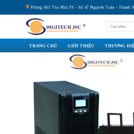
Skip
Phòng 603 Tòa Nhà FS - Số 47 Nguyễn Tuân - Thanh X
to
content
Tìm
kiếm:
TRANG CHỦ
GIỚI THIỆU
THƯƠNG HI