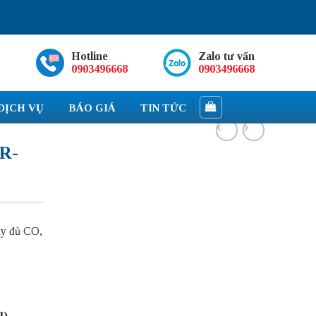
Hotline
Zalo tư vấn
0903496668
0903496668
DỊCH VỤ
BÁO GIÁ
TIN TỨC
R-
y đủ CO,