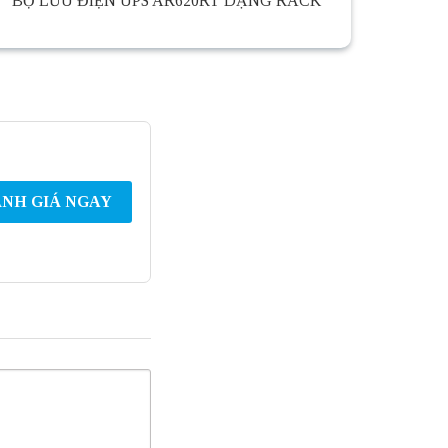
BỘ LƯU ĐIỆN UPS AR620RT DẠNG RACK
NH GIÁ NGAY