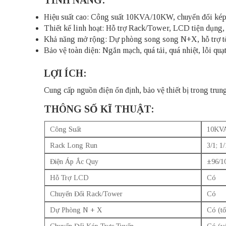
TÍNH NĂNG:
Hiệu suất cao: Công suất 10KVA/10KW, chuyển đổi kép t
Thiết kế linh hoạt: Hỗ trợ Rack/Tower, LCD tiện dụng, 
Khả năng mở rộng: Dự phòng song song N+X, hỗ trợ tối 
Bảo vệ toàn diện: Ngắn mạch, quá tải, quá nhiệt, lỗi quạt
LỢI ÍCH:
Cung cấp nguồn điện ổn định, bảo vệ thiết bị trong tru
THÔNG SỐ KĨ THUẬT:
Công Suất
10KV
Rack Long Run
3/1; 1/
Điện Áp Ắc Quy
±96/10
Hỗ Trợ LCD
Có
Chuyển Đổi Rack/Tower
Có
Dự Phòng N + X
Có (tố
Chuyển Đổi Kép Trực Tuyến
Có (vớ