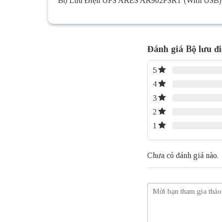
Bộ Lưu Điện UPS ARES AR902PSRT (With USB)
Đánh giá Bộ lưu 
5
4
3
2
1
Chưa có đánh giá nào.