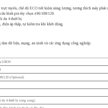
rực tuyến, chế độ ECO tiết kiệm năng lượng, tương thích máy phát đ
cấu hình pin tùy chọn ±96/108/120.
đa 4 thiết bị.
, điện áp thấp, tự kiểm tra khi khởi động.
ng tâm dữ liệu, mạng, an ninh và các ứng dụng công nghiệp.
A/10KW
1
8/120 (Optional)
i đa 4 thiết bị song song)
i điều khiển kỹ thuật số đầy đủ)