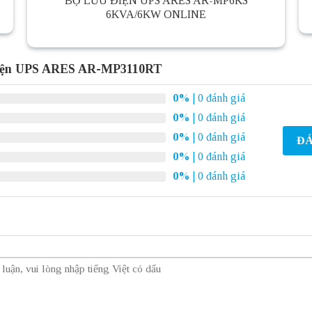
BỘ LƯU ĐIỆN UPS ARES AR-MP6KS
6KVA/6KW ONLINE
điện UPS ARES AR-MP3110RT
0%
| 0 đánh giá
0%
| 0 đánh giá
0%
| 0 đánh giá
ĐÁ
0%
| 0 đánh giá
0%
| 0 đánh giá