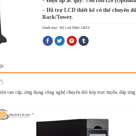
– Điện áp ắc quy: ±96/108/120 (Optional
– Hỗ trợ LCD thiết kế có thể chuyển đổ
Rack/Tower.
Danh mục:
Bộ Lưu Điện ARES
ật
:
 cao cấp, ứng dụng công nghệ chuyển đổi kép trực tuyến, đáp ứng n