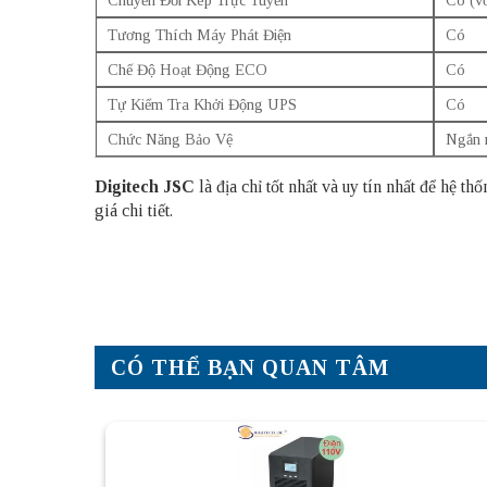
Tương Thích Máy Phát Điện
Có
Chế Độ Hoạt Động ECO
Có
Tự Kiểm Tra Khởi Động UPS
Có
Chức Năng Bảo Vệ
Ngắn m
Digitech JSC
là địa chỉ tốt nhất và uy tín nhất để hệ
giá chi tiết.
CÓ THỂ BẠN QUAN TÂM