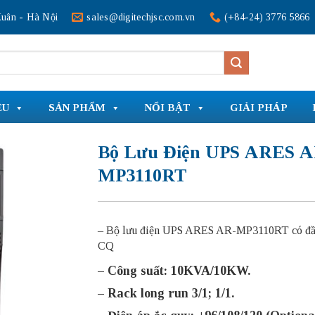
uân - Hà Nội
sales@digitechjsc.com.vn
(+84-24) 3776 5866
ỆU
SẢN PHẨM
NỔI BẬT
GIẢI PHÁP
Bộ Lưu Điện UPS ARES A
MP3110RT
– Bộ lưu điện UPS ARES AR-MP3110RT có đầ
CQ
– Công suất: 10KVA/10KW.
– Rack long run 3/1; 1/1.