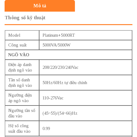
Mô tả
Thông số kỹ thuật
Model
Platinum+5000RT
Công suất
5000VA/5000W
NGÕ VÀO
Điện áp danh
208/220/230/240Vac
định ngõ vào
Tần số danh
50Hz/60Hz tự điều chỉnh
định ngõ vào
Ngưỡng điện
110-276Vac
áp ngõ vào
Ngưỡng tần số
(45~55)/(54~66)Hz
đầu vào
Hệ số công
0.99
suất đầu vào