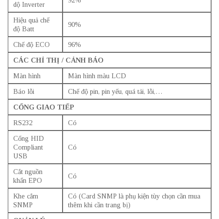
dộ Inverter
Hiệu quả chế
90%
độ Batt
Chế độ ECO
96%
CÁC CHỈ THỊ / CẢNH BÁO
Màn hình
Màn hình màu LCD
Báo lỗi
Chế độ pin, pin yếu, quá tải, lỗi,…
CỔNG GIAO TIẾP
RS232
Có
Cổng HID
Compliant
Có
USB
Cắt nguồn
Có
khẩn EPO
Khe cắm
Có (Card SNMP là phụ kiện tùy chọn cần mua
SNMP
thêm khi cần trang bị)