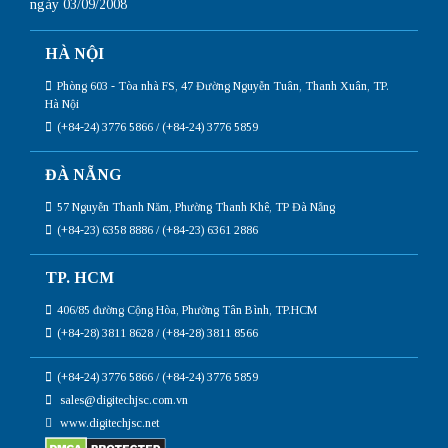
ngày 03/09/2008
HÀ NỘI
Phòng 603 - Tòa nhà FS, 47 Đường Nguyễn Tuân, Thanh Xuân, TP.
Hà Nội
(+84-24) 3776 5866 / (+84-24) 3776 5859
ĐÀ NẴNG
57 Nguyễn Thanh Năm, Phường Thanh Khê, TP Đà Nẵng
(+84-23) 6358 8886 / (+84-23) 6361 2886
TP. HCM
406/85 đường Cộng Hòa, Phường Tân Bình, TP.HCM
(+84-28) 3811 8628 / (+84-28) 3811 8566
(+84-24) 3776 5866 / (+84-24) 3776 5859
sales@digitechjsc.com.vn
www.digitechjsc.net