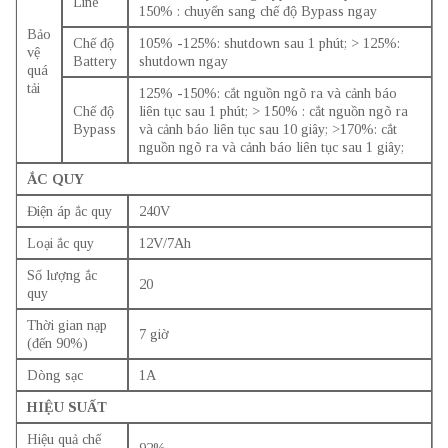
Line
150% : chuyển sang chế độ Bypass ngay
Bảo
Chế độ
105% -125%: shutdown sau 1 phút; > 125%:
vệ
Battery
shutdown ngay
quá
tải
125% -150%: cắt nguồn ngõ ra và cảnh báo
Chế độ
liên tục sau 1 phút; > 150% : cắt nguồn ngõ ra
Bypass
và cảnh báo liên tục sau 10 giây; >170%: cắt
nguồn ngõ ra và cảnh báo liên tục sau 1 giây;
ẮC QUY
Điện áp ắc quy
240V
Loại ắc quy
12V/7Ah
Số lượng ắc
20
quy
Thời gian nạp
7 giờ
(đến 90%)
Dòng sạc
1A
HIỆU SUẤT
Hiệu quả chế
92%