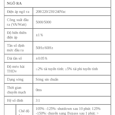
NGÕ RA
Điện áp ngõ ra
208/220/230/240Vac
Công suất đầu
5000
/5000
ra (VA/Watt)
Độ biến thiên
±1％
điện áp
Tần số định
50Hz/60Hz
mức đầu ra
Dải tần số
±0.05％
Độ méo hài
≤2% tải tuyển tính; ≤5% tải phi tuyến tính
THDv
Dạng sóng
Sóng sin chuẩn
Thời gian
0ms
chuyển mạch
Hệ số đỉnh
3:1
105% -125%: shutdown sau 10 phút; 125%
Chế độ
-150%: chuyển sang Bypass sau 1 phút; >