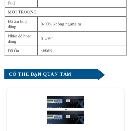
(kg)
MÔI TRƯỜNG
Độ ẩm hoạt
0-90% không ngưng tụ
động
Nhiệt độ hoạt
0-40°C
động
Độ Ồn
<60dB
CÓ THỂ BẠN QUAN TÂM