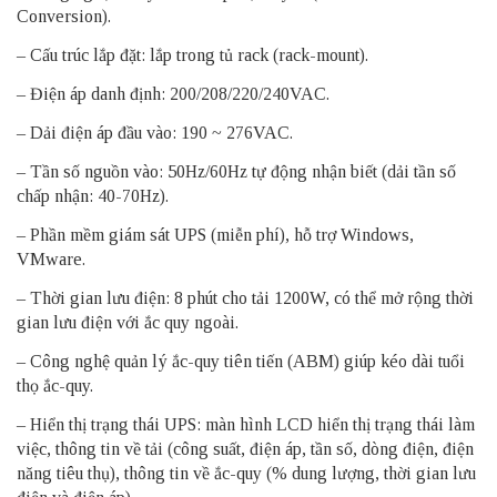
Conversion).
– Cấu trúc lắp đặt: lắp trong tủ rack (rack-mount).
– Điện áp danh định: 200/208/220/240VAC.
– Dải điện áp đầu vào: 190 ~ 276VAC.
– Tần số nguồn vào: 50Hz/60Hz tự động nhận biết (dải tần số
chấp nhận: 40-70Hz).
– Phần mềm giám sát UPS (miễn phí), hỗ trợ Windows,
VMware.
– Thời gian lưu điện: 8 phút cho tải 1200W, có thể mở rộng thời
gian lưu điện với ắc quy ngoài.
– Công nghệ quản lý ắc-quy tiên tiến (ABM) giúp kéo dài tuổi
thọ ắc-quy.
– Hiển thị trạng thái UPS: màn hình LCD hiển thị trạng thái làm
việc, thông tin về tải (công suất, điện áp, tần số, dòng điện, điện
năng tiêu thụ), thông tin về ắc-quy (% dung lượng, thời gian lưu