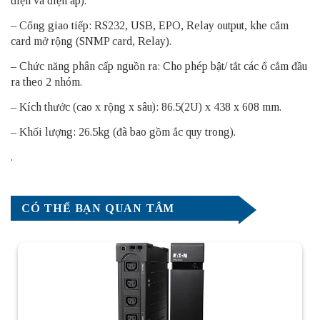
điện và điện áp).
– Cổng giao tiếp: RS232, USB, EPO, Relay output, khe cắm
card mở rộng (SNMP card, Relay).
– Chức năng phân cấp nguồn ra: Cho phép bật/ tắt các ổ cắm đầu
ra theo 2 nhóm.
– Kích thước (cao x rộng x sâu): 86.5(2U) x 438 x 608 mm.
– Khối lượng: 26.5kg (đã bao gồm ắc quy trong).
.
CÓ THỂ BẠN QUAN TÂM