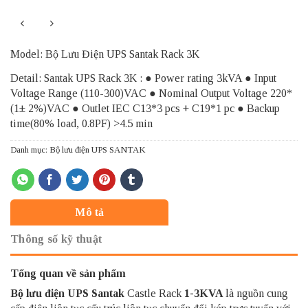
Model: Bộ Lưu Điện UPS Santak Rack 3K
Detail: Santak UPS Rack 3K : ● Power rating 3kVA ● Input
Voltage Range (110-300)VAC ● Nominal Output Voltage 220*
(1± 2%)VAC ● Outlet IEC C13*3 pcs + C19*1 pc ● Backup
time(80% load, 0.8PF) >4.5 min
Danh mục:
Bộ lưu điện UPS SANTAK
Mô tả
Thông số kỹ thuật
Tổng quan về sản phẩm
Bộ lưu điện UPS Santak
Castle Rack
1-
3
KVA
là nguồn cung