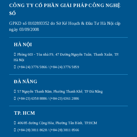
CÔNG TY CỔ PHẦN GIẢI PHÁP CÔNG NGHỆ
SỐ
GPKD số 0102893352 do Sở Kế Hoạch & Đầu Tư Hà Nội cấp
ngày 03/09/2008
HÀ NỘI
Phòng 603 - Tòa nhà FS, 47 Đường Nguyễn Tuân, Thanh Xuân, TP.
Hà Nội
(+84-24) 3776 5866 / (+84-24) 3776 5859
ĐÀ NẴNG
57 Nguyễn Thanh Năm, Phường Thanh Khê, TP Đà Nẵng
(+84-23) 6358 8886 / (+84-23) 6361 2886
TP. HCM
406/85 đường Cộng Hòa, Phường Tân Bình, TP.HCM
(+84-28) 3811 8628 / (+84-28) 3811 8566