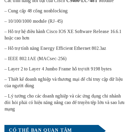
Các tính năng nổi bật của Cisco
C9400-LC-48T
Module
– Cung cấp 48 cổng nonblocking
– 10/100/1000 module (RJ-45)
– Hỗ trợ hệ điều hành Cisco IOS XE Software Release 16.6.1
hoặc cao hơn
– Hỗ trợ tính năng Energy Efficient Ethernet 802.3az
– IEEE 802.1AE (MACsec-256)
– Layer 2 to Layer 4 Jumbo Frame hỗ trợ tới 9198 bytes
– Thiết kế doanh nghiệp và thương mại để chỉ truy cập dữ liệu
của người dùng
– Lý tưởng cho các doanh nghiệp và các ứng dụng chi nhánh
đòi hỏi phải có hiệu năng nâng cao để truyền tệp lớn và sao lưu
mạng
CÓ THỂ BẠN QUAN TÂM