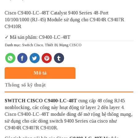
Cisco C9400-LC-48T Catalyst 9400 Series 48-Port
10/100/1000 (RJ-45) Module sử dụng cho C9404R C9407R
C9410R
✓ Mã sản phẩm: C9400-LC-48T
Danh mục:
Switch Cisco
,
Thiết Bị Mạng CISCO
Mô tả
Thông số kỹ thuật
SWITCH CISCO
C9400-LC-48T
cung cấp 48 cổng RJ45
nonblocking, các cổng này hoạt động từ layer 2 đến layer 4.
Cisco C9400-LC-48T module dùng để mở rộng hệ thống mạng,
sử dụng cho các dòng switch 9400 Series của cisco như
C9404R C9407R C9410R.