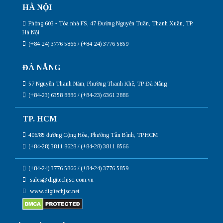
HÀ NỘI
Phòng 603 - Tòa nhà FS, 47 Đường Nguyễn Tuân, Thanh Xuân, TP.
Hà Nội
(+84-24) 3776 5866 / (+84-24) 3776 5859
ĐÀ NẴNG
57 Nguyễn Thanh Năm, Phường Thanh Khê, TP Đà Nẵng
(+84-23) 6358 8886 / (+84-23) 6361 2886
TP. HCM
406/85 đường Cộng Hòa, Phường Tân Bình, TP.HCM
(+84-28) 3811 8628 / (+84-28) 3811 8566
(+84-24) 3776 5866 / (+84-24) 3776 5859
sales@digitechjsc.com.vn
www.digitechjsc.net