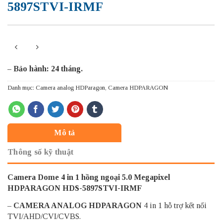
5897STVI-IRMF
– Bảo hành: 24 tháng.
Danh mục:
Camera analog HDParagon
,
Camera HDPARAGON
Mô tả
Thông số kỹ thuật
Camera Dome 4 in 1 hồng ngoại 5.0 Megapixel
HDPARAGON HDS-5897STVI-IRMF
–
CAMERA ANALOG HDPARAGON
4 in 1 hỗ trợ kết nối
TVI/AHD/CVI/CVBS.