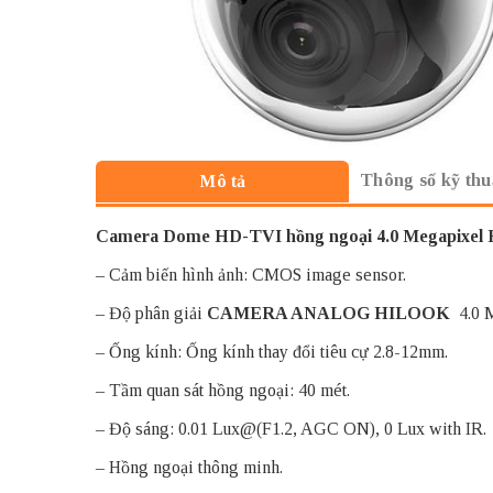
Thông số kỹ thu
Mô tả
Camera Dome HD-TVI hồng ngoại 4.0 Megapix
– Cảm biến hình ảnh: CMOS image sensor.
– Độ phân giải
CAMERA ANALOG HILOOK
4.0 M
– Ống kính: Ống kính thay đổi tiêu cự 2.8-12mm.
– Tầm quan sát hồng ngoại: 40 mét.
– Độ sáng: 0.01 Lux@(F1.2, AGC ON), 0 Lux with IR.
– Hồng ngoại thông minh.