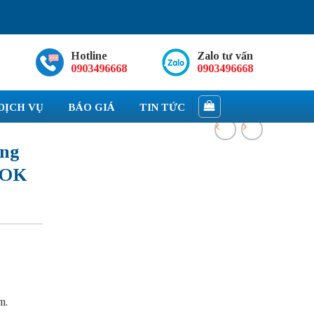
Hotline
Zalo tư vấn
0903496668
0903496668
DỊCH VỤ
BÁO GIÁ
TIN TỨC
ng
OOK
m.