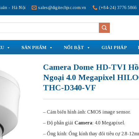
uân - Hà Nội
sales@digitechjsc.com.vn
(+84-24) 3776 5866
ỆU
SẢN PHẨM
NỔI BẬT
GIẢI PHÁP
Camera Dome HD-TVI Hồ
Ngoại 4.0 Megapixel HIL
THC-D340-VF
– Cảm biến hình ảnh: CMOS image sensor.
– Độ phân giải
Camera
: 4.0 Megapixel.
– Ống kính: Ống kính thay đổi tiêu cự 2.8-12m