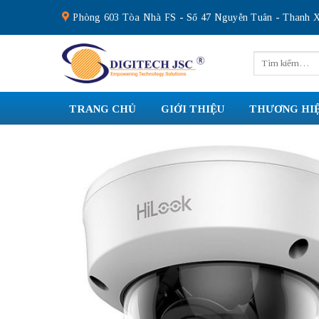
Skip
Phòng 603 Tòa Nhà FS - Số 47 Nguyễn Tuân - Thanh X
to
content
Tìm
kiếm:
TRANG CHỦ
GIỚI THIỆU
THƯƠNG HI