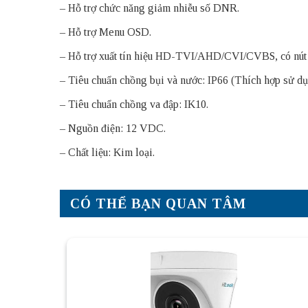
– Hỗ trợ chức năng giảm nhiễu số DNR.
– Hỗ trợ Menu OSD.
– Hỗ trợ xuất tín hiệu HD-TVI/AHD/CVI/CVBS, có nút
– Tiêu chuẩn chồng bụi và nước: IP66 (Thích hợp sử dụn
– Tiêu chuẩn chồng va đập: IK10.
– Nguồn điện: 12 VDC.
– Chất liệu: Kim loại.
CÓ THỂ BẠN QUAN TÂM