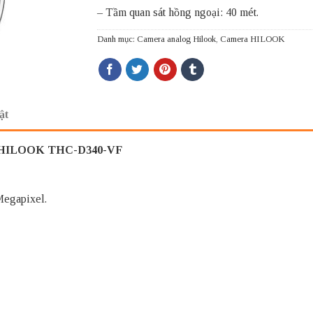
– Tầm quan sát hồng ngoại: 40 mét.
Danh mục:
Camera analog Hilook
,
Camera HILOOK
ật
el HILOOK THC-D340-VF
egapixel.