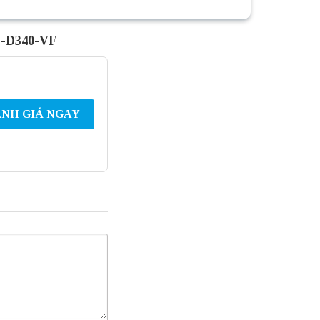
C-D340-VF
NH GIÁ NGAY