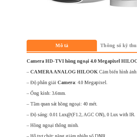
Thông số kỹ thu
Mô tả
Camera HD-TVI hồng ngoại 4.0 Megapixel HIL
–
CAMERA ANALOG HILOOK
Cảm biến hình ảnh
– Độ phân giải
Camera
: 4.0 Megapixel.
– Ống kính: 3.6mm.
– Tầm quan sát hồng ngoại: 40 mét.
– Độ sáng: 0.01 Lux@(F1.2, AGC ON), 0 Lux with IR.
– Hồng ngoại thông minh.
– Hỗ trợ chức năng giảm nhiễu số DNR.