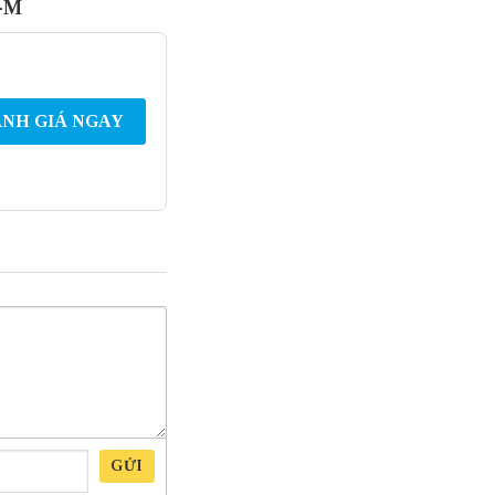
0-M
NH GIÁ NGAY
GỬI