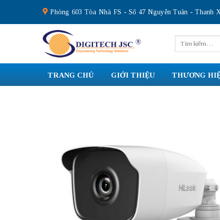
Skip
Phòng 603 Tòa Nhà FS - Số 47 Nguyễn Tuân - Thanh X
to
content
Tìm
kiếm:
TRANG CHỦ
GIỚI THIỆU
THƯƠNG HI