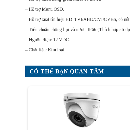
– Hỗ trợ Menu OSD.
– Hỗ trợ xuất tín hiệu HD-TVI/AHD/CVI/CVBS, có nút
– Tiêu chuẩn chống bụi và nước: IP66 (Thích hợp sử dụn
– Nguồn điện: 12 VDC.
– Chất liệu: Kim loại.
CÓ THỂ BẠN QUAN TÂM