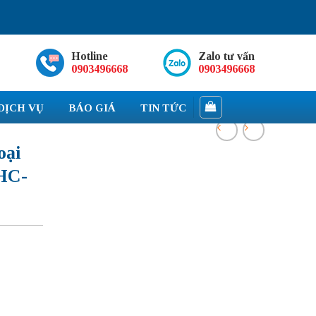
Hotline
Zalo tư vấn
0903496668
0903496668
DỊCH VỤ
BÁO GIÁ
TIN TỨC
oại
HC-