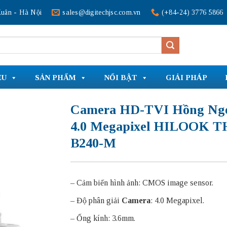
uân - Hà Nội
sales@digitechjsc.com.vn
(+84-24) 3776 5866
ỆU
SẢN PHẨM
NỔI BẬT
GIẢI PHÁP
Camera HD-TVI Hồng Ng
4.0 Megapixel HILOOK T
B240-M
– Cảm biến hình ảnh: CMOS image sensor.
– Độ phân giải
Camera
: 4.0 Megapixel.
– Ống kính: 3.6mm.