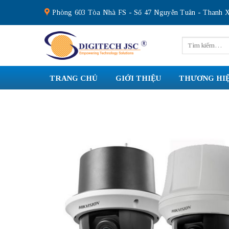
Skip
Phòng 603 Tòa Nhà FS - Số 47 Nguyễn Tuân - Thanh X
to
content
Tìm
kiếm:
TRANG CHỦ
GIỚI THIỆU
THƯƠNG HI