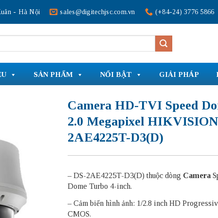
uân - Hà Nội
sales@digitechjsc.com.vn
(+84-24) 3776 5866
ỆU
SẢN PHẨM
NỔI BẬT
GIẢI PHÁP
Camera HD-TVI Speed D
2.0 Megapixel HIKVISION
2AE4225T-D3(D)
– DS-2AE4225T-D3(D) thuộc dòng
Camera
S
Dome Turbo 4-inch.
– Cảm biến hình ảnh: 1/2.8 inch HD Progressiv
CMOS.