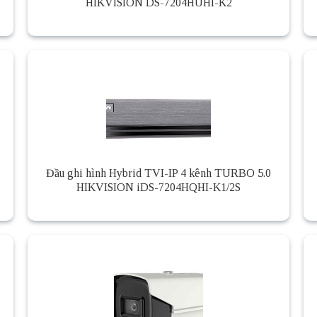
HIKVISION DS-7204HUHI-K2
Đầu ghi hình Hybrid TVI-IP 4 kênh TURBO 5.0
HIKVISION iDS-7204HQHI-K1/2S