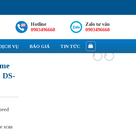
Hotline
Zalo tư vấn
0903496668
0903496668
DỊCH VỤ
BÁO GIÁ
TIN TỨC
ome
 DS-
peed
e scan