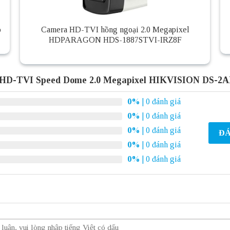
o
Camera HD-TVI hồng ngoại 2.0 Megapixel
HDPARAGON HDS-1887STVI-IRZ8F
 HD-TVI Speed Dome 2.0 Megapixel HIKVISION DS-2A
0%
| 0 đánh giá
0%
| 0 đánh giá
0%
| 0 đánh giá
ĐÁ
0%
| 0 đánh giá
0%
| 0 đánh giá