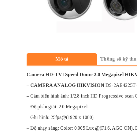
Thông số kỹ thu
Mô tả
Camera HD-TVI Speed Dome 2.0 Megapixel HI
–
CAMERA ANALOG HIKVISION
DS-2AE4225T-D
– Cảm biến hình ảnh: 1/2.8 inch HD Progressive scan
– Độ phân giải: 2.0 Megapixel.
– Ghi hình: 25fps@(1920 x 1080).
– Độ nhạy sáng: Color: 0.005 Lux @(F1.6, AGC ON), 