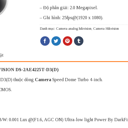
– Độ phân giải: 2.0 Megapixel.
– Ghi hình: 25fps@(1920 x 1080).
Danh mục:
Camera analog hikvision
,
Camera Hikvision
ật
KVISION
DS-2AE4225T-D3(D)
3(D) thuộc dòng
Camera
Speed Dome Turbo 4-inch.
 CMOS.
B/W: 0.001 Lux @(F1.6, AGC ON) Ultra-low light Power By DarkFi