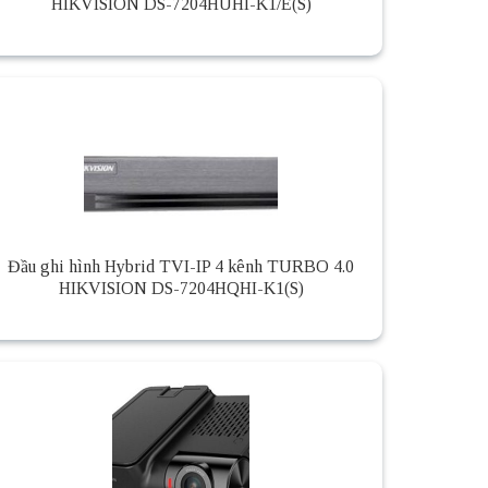
HIKVISION DS-7204HUHI-K1/E(S)
Đầu ghi hình Hybrid TVI-IP 4 kênh TURBO 4.0
HIKVISION DS-7204HQHI-K1(S)