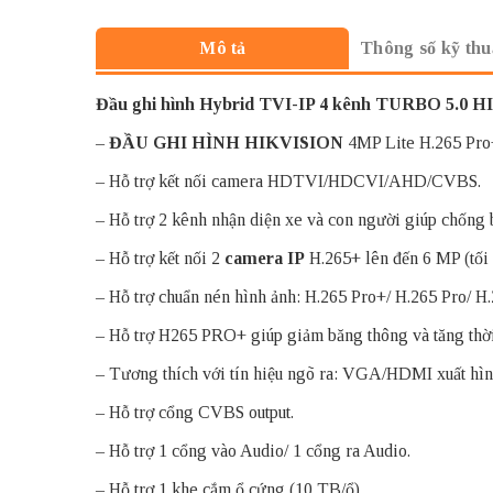
Thông số kỹ thu
Mô tả
Đầu ghi hình
Hybrid TVI-IP
4 kênh TURBO 5.0 H
–
ĐẦU GHI HÌNH HIKVISION
4MP Lite H.265 Pro+
– Hỗ trợ kết nối camera HDTVI/HDCVI/AHD/CVBS.
– Hỗ trợ 2 kênh nhận diện xe và con người giúp chống 
– Hỗ trợ kết nối 2
camera IP
H.265+ lên đến 6 MP (tối 
– Hỗ trợ chuẩn nén hình ảnh: H.265 Pro+/ H.265 Pro/ H.
– Hỗ trợ H265 PRO+ giúp giảm băng thông và tăng thời
– Tương thích với tín hiệu ngõ ra: VGA/HDMI xuất hìn
– Hỗ trợ cổng CVBS output.
– Hỗ trợ 1 cổng vào Audio/ 1 cổng ra Audio.
– Hỗ trợ 1 khe cắm ổ cứng (10 TB/ổ).