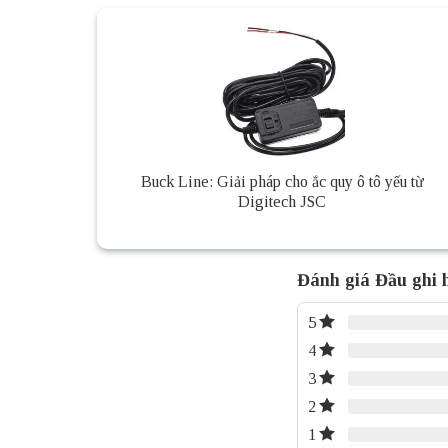
Buck Line: Giải pháp cho ắc quy ô tô yếu từ
Digitech JSC
Đánh giá Đầu ghi
5
4
3
2
1