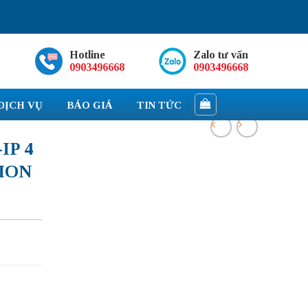
Hotline
Zalo tư vấn
0903496668
0903496668
DỊCH VỤ
BÁO GIÁ
TIN TỨC
IP 4
SION