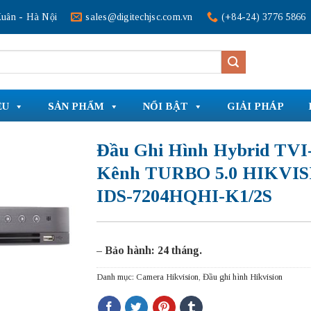
uân - Hà Nội
sales@digitechjsc.com.vn
(+84-24) 3776 5866
ỆU
SẢN PHẨM
NỔI BẬT
GIẢI PHÁP
Đầu Ghi Hình Hybrid TVI-
Kênh TURBO 5.0 HIKVI
IDS-7204HQHI-K1/2S
– Bảo hành: 24 tháng.
Danh mục:
Camera Hikvision
,
Đầu ghi hình Hikvision