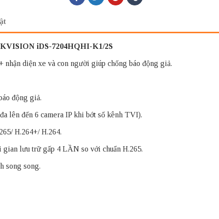
ật
IKVISION iDS-7204HQHI-K1/2S
 nhận diện xe và con người giúp chống báo động giả.
báo động giả.
đa lên đến 6 camera IP khi bớt số kênh TVI).
265/ H.264+/ H.264.
 gian lưu trữ gấp 4 LẦN so với chuẩn H.265.
h song song.