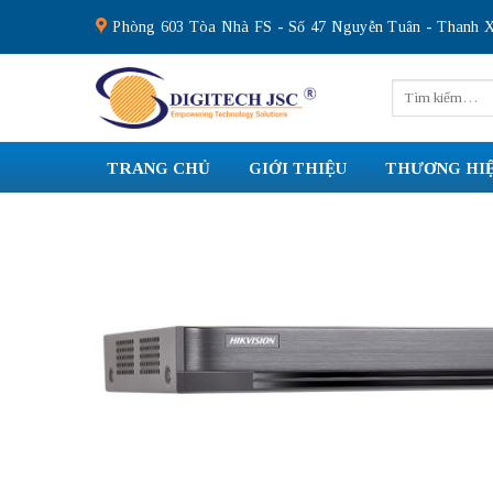
Skip
Phòng 603 Tòa Nhà FS - Số 47 Nguyễn Tuân - Thanh X
to
content
Tìm
kiếm:
TRANG CHỦ
GIỚI THIỆU
THƯƠNG HI