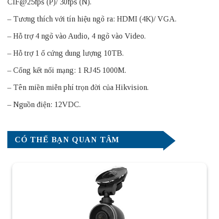
CIF@25fps (P)/ 30fps (N).
– Tương thích với tín hiệu ngõ ra: HDMI (4K)/ VGA.
– Hỗ trợ 4 ngõ vào Audio, 4 ngõ vào Video.
– Hỗ trợ 1 ổ cứng dung lượng 10TB.
– Cổng kết nối mạng: 1 RJ45 1000M.
– Tên miền miễn phí trọn đời của Hikvision.
– Nguồn điện: 12VDC.
CÓ THỂ BẠN QUAN TÂM