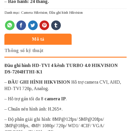
– Bảo hành: 24 tháng.
Danh mục:
Camera Hikvision
,
Đầu ghi hình Hikvision
Mô tả
Thông số kỹ thuật
Đầu ghi hình HD-TVI 4 kênh TURBO 4.0 HIKVISION
DS-7204HTHI-K1
–
ĐẦU GHI HÌNH HIKVISION
Hỗ trợ camera CVI, AHD,
HD-TVI 720p, Analog.
– Hỗ trợ gán tối đa 8
camera IP
.
– Chuẩn nén hình ảnh: H.265+.
– Độ phân giải ghi hình: 8MP@12fps/ 5MP@20fps/
3MP@18fps, 4MP/ 1080p/ 720p/ WD1/ 4CIF/ VGA/