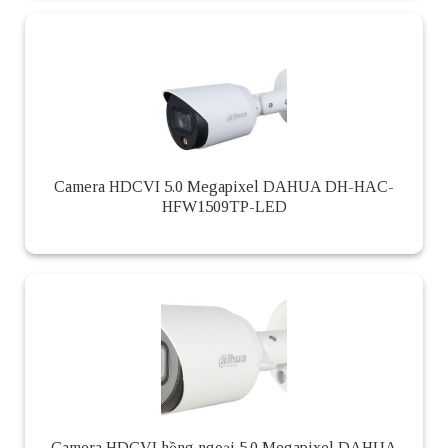
Camera HDCVI 5.0 Megapixel DAHUA DH-HAC-
HFW1509TP-LED
Camera HDCVI hồng ngoại 5.0 Megapixel DAHUA