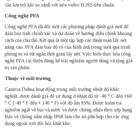
cầu lưu trữ khi so sánh với nén video H.265 tiêu chuẩn.
Công nghệ PFA
Công nghệ PFA đã đổi mới các phương pháp đánh giá mới để
đảm bảo tính chính xác và dự đoán về hướng điều chỉnh khoảng
cách của chủ thể. Kết quả là một tập hợp các thuật toán lấy nét
nâng cao. PFA đảm bảo độ rõ của hình ảnh trong suốt quá trình
phóng to và rút ngắn thời gian lấy nét. Việc hiện thực hóa công
nghệ PFA cải thiện đáng kể trải nghiệm người dùng và tăng giá
trị sản phẩm.
Thuộc về môi trường
Camera Dahua hoạt động trong môi trường nhiệt độ khắc
nghiệt, được đánh giá để sử dụng ở nhiệt độ từ -40 ° C đến +60
° C (-40 ° F đến + 140 ° F) với độ ẩm 95%. Được kiểm tra
nghiêm ngặt về bụi và nước và được chứng nhận theo xếp hạng
Bảo vệ chống xâm nhập IP68 làm cho nó phù hợp cho các ứng
dụng ngoài trời đòi hỏi khắt khe.