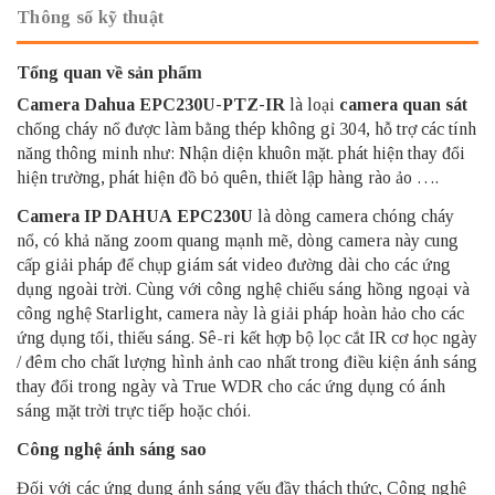
Thông số kỹ thuật
Tổng quan về sản phẩm
Camera Dahua EPC230U-PTZ-IR
là loại
camera quan sát
chống cháy nổ được làm bằng thép không gỉ 304, hỗ trợ các tính
năng thông minh như: Nhận diện khuôn mặt. phát hiện thay đổi
hiện trường, phát hiện đồ bỏ quên, thiết lập hàng rào ảo ….
Camera IP DAHUA
EPC230U
là dòng camera chóng cháy
nổ, có khả năng zoom quang mạnh mẽ, dòng camera này cung
cấp giải pháp để chụp giám sát video đường dài cho các ứng
dụng ngoài trời. Cùng với công nghệ chiếu sáng hồng ngoại và
công nghệ Starlight, camera này là giải pháp hoàn hảo cho các
ứng dụng tối, thiếu sáng. Sê-ri kết hợp bộ lọc cắt IR cơ học ngày
/ đêm cho chất lượng hình ảnh cao nhất trong điều kiện ánh sáng
thay đổi trong ngày và True WDR cho các ứng dụng có ánh
sáng mặt trời trực tiếp hoặc chói.
Công nghệ ánh sáng sao
Đối với các ứng dụng ánh sáng yếu đầy thách thức, Công nghệ