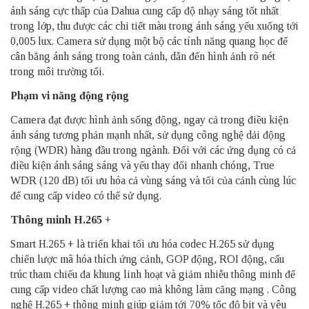
ánh sáng cực thấp của Dahua cung cấp độ nhạy sáng tốt nhất
trong lớp, thu được các chi tiết màu trong ánh sáng yếu xuống tới
0,005 lux. Camera sử dụng một bộ các tính năng quang học để
cân bằng ánh sáng trong toàn cảnh, dẫn đến hình ảnh rõ nét
trong môi trường tối.
Phạm vi năng động rộng
Camera đạt được hình ảnh sống động, ngay cả trong điều kiện
ánh sáng tương phản mạnh nhất, sử dụng công nghệ dải động
rộng (WDR) hàng đầu trong ngành. Đối với các ứng dụng có cả
điều kiện ánh sáng sáng và yếu thay đổi nhanh chóng, True
WDR (120 dB) tối ưu hóa cả vùng sáng và tối của cảnh cùng lúc
để cung cấp video có thể sử dụng.
Thông minh H.265 +
Smart H.265 + là triển khai tối ưu hóa codec H.265 sử dụng
chiến lược mã hóa thích ứng cảnh, GOP động, ROI động, cấu
trúc tham chiếu đa khung linh hoạt và giảm nhiễu thông minh để
cung cấp video chất lượng cao mà không làm căng mạng . Công
nghệ H.265 + thông minh giúp giảm tới 70% tốc độ bit và yêu