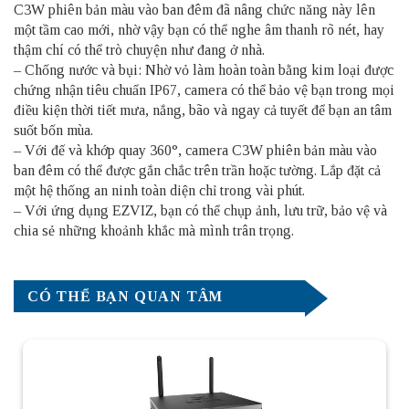
C3W phiên bản màu vào ban đêm đã nâng chức năng này lên
một tầm cao mới, nhờ vậy bạn có thể nghe âm thanh rõ nét, hay
thậm chí có thể trò chuyện như đang ở nhà.
– Chống nước và bụi: Nhờ vỏ làm hoàn toàn bằng kim loại được
chứng nhận tiêu chuẩn IP67, camera có thể bảo vệ bạn trong mọi
điều kiện thời tiết mưa, nắng, bão và ngay cả tuyết để bạn an tâm
suốt bốn mùa.
– Với đế và khớp quay 360°, camera C3W phiên bản màu vào
ban đêm có thể được gắn chắc trên trần hoặc tường. Lắp đặt cả
một hệ thống an ninh toàn diện chỉ trong vài phút.
– Với ứng dụng EZVIZ, bạn có thể chụp ảnh, lưu trữ, bảo vệ và
chia sẻ những khoảnh khắc mà mình trân trọng.
CÓ THỂ BẠN QUAN TÂM