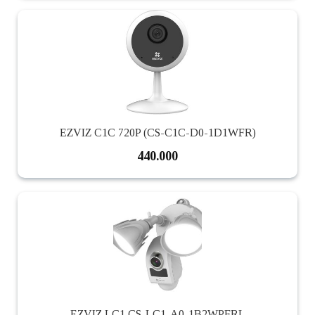
EZVIZ C1C 720P (CS-C1C-D0-1D1WFR)
440.000
EZVIZ LC1 CS-LC1-A0-1B2WPFRL