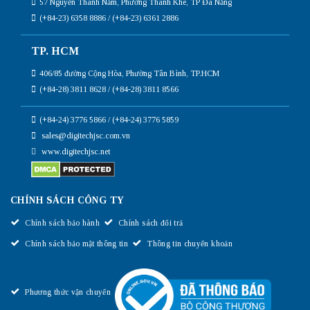
57 Nguyễn Thanh Năm, Phường Thanh Khê, TP Đà Nẵng
(+84-23) 6358 8886 / (+84-23) 6361 2886
TP. HCM
406/85 đường Cộng Hòa, Phường Tân Bình, TP.HCM
(+84-28) 3811 8628 / (+84-28) 3811 8566
(+84-24) 3776 5866 / (+84-24) 3776 5859
sales@digitechjsc.com.vn
www.digitechjsc.net
CHÍNH SÁCH CÔNG TY
Chính sách bảo hành
Chính sách đổi trả
Chính sách bảo mật thông tin
Thông tin chuyển khoản
Phương thức vận chuyển