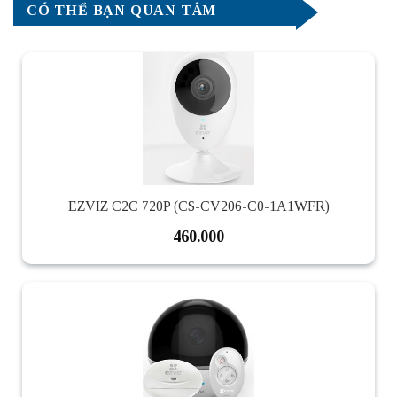
CÓ THỂ BẠN QUAN TÂM
EZVIZ C2C 720P (CS-CV206-C0-1A1WFR)
460.000