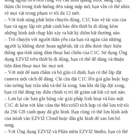
thậm chí trong tình huống đèn sáng mập mờ, bạn vẫn có thể nhìn
rõ mọi vật trong phạm vi tối đa 12 mét.
– Với tính năng phát hiện chuyển động, C1C bảo vệ tài sản của
bạn và ngay lập tức phát cảnh báo đến thiết bị di động kèm
những hình ảnh chụp khi xảy ra bất kỳ điểm bất thường nào.
– Trò chuyện với người thân yêu của bạn và ngăn cản những
người lạ không được hoan nghênh, tất cả đều được thực hiện
thông qua tính năng đàm thoại hai chiều của C1C. Sử dụng Ứng
dụng EZVIZ trên thiết bị di động, bạn có thể dễ dàng và thuận
tiện đàm thoại mọi lúc mọi nơi.
– Với một đế nam châm và bộ gắn cố định, bạn có thể lắp đặt
camera một cách dễ dàng. Chỉ cần đặt C1C lên giá gắn hoặc kẹp
vào tường hay trần nhà và thế là xong. Sau khi đã lắp đặt xong,
bạn có thể dùng tay điều chỉnh vị trí để giám sát bất cứ nơi nào.
– Lưu lại các bản ghi bằng các giải pháp linh hoạt và bảo mật.
C1C đi kèm với khe cắm thẻ MicroSD tích hợp có thể lưu trữ tối
đa 256 GB cảnh quay đã ghi hình. Bạn cũng có thể lưu hình ảnh
của mình vào EZVIZ Cloud hoặc đầu ghi hình để sao lưu bổ
sung.
– Với Ứng dụng EZVIZ và Phần mềm EZVIZ Studio, bạn có thể