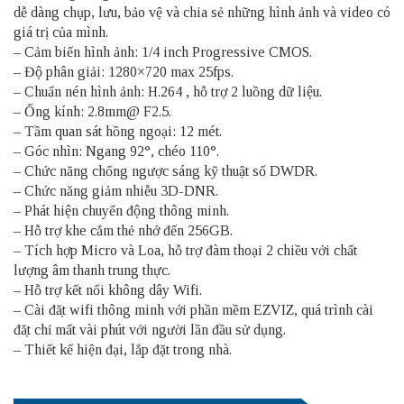
dễ dàng chụp, lưu, bảo vệ và chia sẻ những hình ảnh và video có
giá trị của mình.
– Cảm biến hình ảnh: 1/4 inch Progressive CMOS.
– Độ phân giải: 1280×720 max 25fps.
– Chuấn nén hình ảnh: H.264 , hỗ trợ 2 luồng dữ liệu.
– Ống kính: 2.8mm@ F2.5.
– Tầm quan sát hồng ngoại: 12 mét.
– Góc nhìn: Ngang 92°, chéo 110°.
– Chức năng chống ngược sáng kỹ thuật số DWDR.
– Chức năng giảm nhiễu 3D-DNR.
– Phát hiện chuyển động thông minh.
– Hỗ trợ khe cắm thẻ nhớ đến 256GB.
– Tích hợp Micro và Loa, hỗ trợ đàm thoại 2 chiều với chất
lượng âm thanh trung thực.
– Hỗ trợ kết nối không dây Wifi.
– Cài đặt wifi thông minh với phần mềm EZVIZ, quá trình cài
đặt chỉ mất vài phút với người lần đầu sử dụng.
– Thiết kế hiện đại, lắp đặt trong nhà.