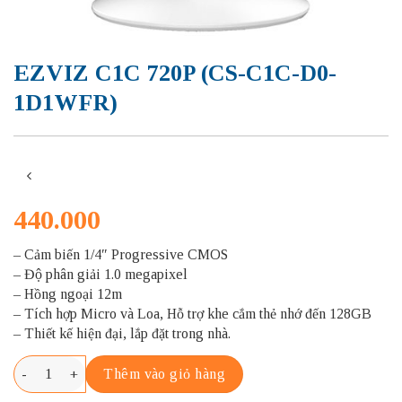
EZVIZ C1C 720P (CS-C1C-D0-
1D1WFR)
440.000
– Cảm biến 1/4″ Progressive CMOS
– Độ phân giải 1.0 megapixel
– Hồng ngoại 12m
– Tích hợp Micro và Loa, Hỗ trợ khe cắm thẻ nhớ đến 128GB
– Thiết kế hiện đại, lắp đặt trong nhà.
EZVIZ C1C 720P (CS-C1C-D0-1D1WFR) số lượng
Thêm vào giỏ hàng