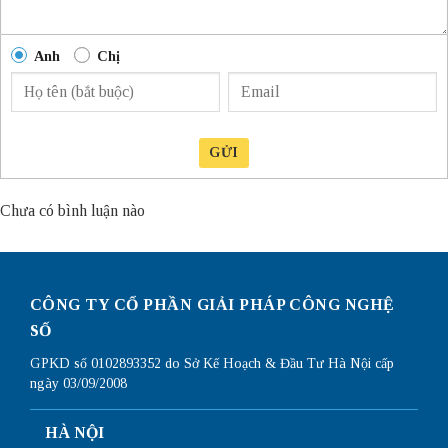
Anh
Chị
GỬI
Chưa có bình luận nào
CÔNG TY CỔ PHẦN GIẢI PHÁP CÔNG NGHỆ
SỐ
GPKD số 0102893352 do Sở Kế Hoạch & Đầu Tư Hà Nội cấp
ngày 03/09/2008
HÀ NỘI