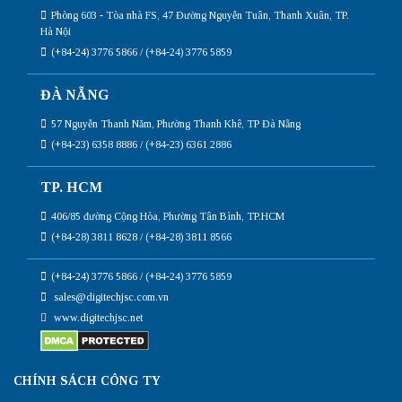
Phòng 603 - Tòa nhà FS, 47 Đường Nguyễn Tuân, Thanh Xuân, TP.
Hà Nội
(+84-24) 3776 5866 / (+84-24) 3776 5859
ĐÀ NẴNG
57 Nguyễn Thanh Năm, Phường Thanh Khê, TP Đà Nẵng
(+84-23) 6358 8886 / (+84-23) 6361 2886
TP. HCM
406/85 đường Cộng Hòa, Phường Tân Bình, TP.HCM
(+84-28) 3811 8628 / (+84-28) 3811 8566
(+84-24) 3776 5866 / (+84-24) 3776 5859
sales@digitechjsc.com.vn
www.digitechjsc.net
CHÍNH SÁCH CÔNG TY