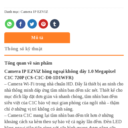
Danh mục:
Camera IP EZVIZ
Mô tả
Thông số kỹ thuật
Tổng quan về sản phẩm
Camera IP EZViZ
hồng ngoại không dây 1.0 Megapixel
C1C 720P (CS-C1C-D0-1D1WFR)
– Camera Wi-Fi trong nhà chuẩn HD. Đây là thiết bị an ninh cho
nhà thông minh đáp ứng tầm nhìn ban đêm sắc nét. Thiết kế cho
mục đích lắp đặt đơn giản và nhanh chóng, tầm nhìn ban đêm
siêu việt của C1C bảo vệ mọi gian phòng của ngôi nhà – thậm
chí ở những vị trí không có ánh sáng.
– Camera C1C mang lại tầm nhìn ban đêm tốt hơn ở những
khoảng cách xa kèm theo sự bảo vệ cả ngày lẫn đêm. Đèn LED
hồng ngoại tiên tiến cùng với cấu hình quang được nâng cấp,