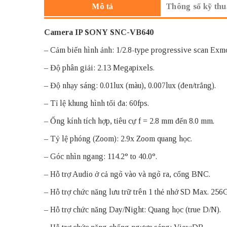
Thông số kỹ thu
Mô tả
Camera IP SONY
SNC-VB640
– Cảm biến hình ảnh: 1/2.8-type progressive scan Ex
– Độ phân giải: 2.13 Megapixels.
– Độ nhạy sáng: 0.01lux (màu), 0.007lux (đen/trắng).
– Tỉ lệ khung hình tối đa: 60fps.
– Ống kính tích hợp, tiêu cự f = 2.8 mm đến 8.0 mm.
– Tỷ lệ phóng (Zoom): 2.9x Zoom quang học.
– Góc nhìn ngang: 114.2° to 40.0°.
– Hỗ trợ Audio ở cả ngõ vào và ngõ ra, cổng BNC.
– Hỗ trợ chức năng lưu trữ trên 1 thẻ nhớ SD Max. 256
– Hỗ trợ chức năng Day/Night: Quang học (true D/N).