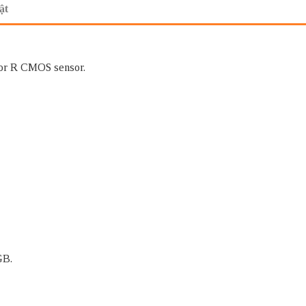
ật
mor R CMOS sensor.
GB.