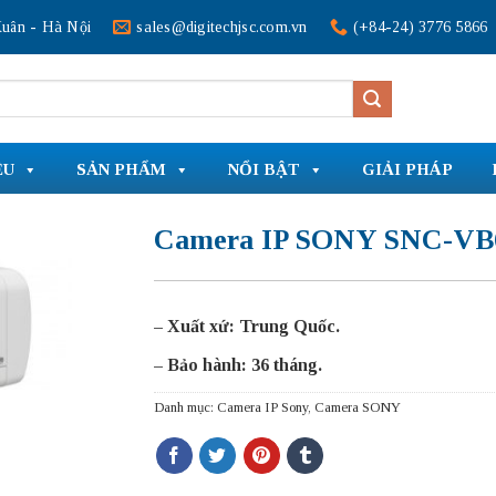
uân - Hà Nội
sales@digitechjsc.com.vn
(+84-24) 3776 5866
ỆU
SẢN PHẨM
NỔI BẬT
GIẢI PHÁP
Camera IP SONY SNC-VB
– Xuất xứ: Trung Quốc.
– Bảo hành: 36 tháng.
Danh mục:
Camera IP Sony
,
Camera SONY