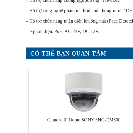
– Hỗ trợ chức năng chống ngược sáng: ViewDR.
– Hỗ trợ công nghệ phân tích hình ảnh thông minh 
– Hỗ trợ chức năng nhận diện khuông mặt (Face Detecti
– Nguồn điện: PoE, AC 24V, DC 12V.
CÓ THỂ BẠN QUAN TÂM
Camera IP Dome SONY SNC-EM600