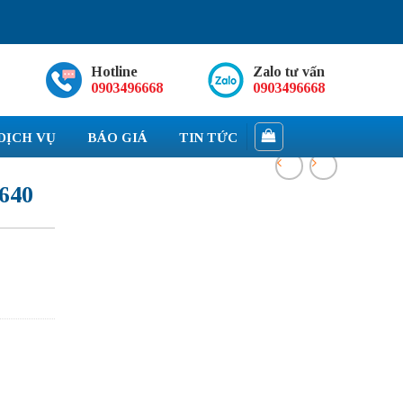
Hotline
Zalo tư vấn
0903496668
0903496668
DỊCH VỤ
BÁO GIÁ
TIN TỨC
640