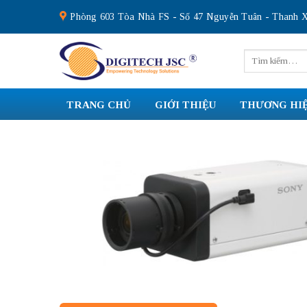
Skip
Phòng 603 Tòa Nhà FS - Số 47 Nguyễn Tuân - Thanh X
to
content
Tìm
kiếm:
TRANG CHỦ
GIỚI THIỆU
THƯƠNG HI