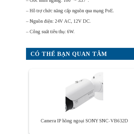
– Góc nhìn ngang: 100° ~ 35.7°.
– Hỗ trợ chức năng cấp nguồn qua mạng PoE.
– Nguồn điện: 24V AC, 12V DC.
– Công suất tiêu thụ: 6W.
CÓ THỂ BẠN QUAN TÂM
Camera IP hồng ngoại SONY SNC-VB632D