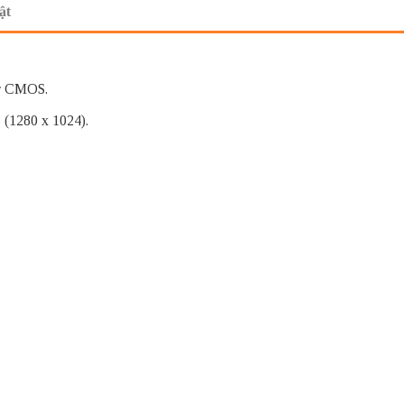
ật
or CMOS.
 (1280 x 1024).