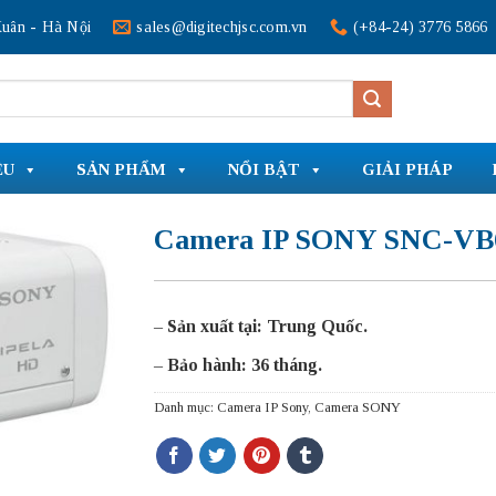
uân - Hà Nội
sales@digitechjsc.com.vn
(+84-24) 3776 5866
ỆU
SẢN PHẨM
NỔI BẬT
GIẢI PHÁP
Camera IP SONY SNC-VB
–
Sản xuất tại: Trung Quốc.
–
Bảo hành: 36 tháng.
Danh mục:
Camera IP Sony
,
Camera SONY