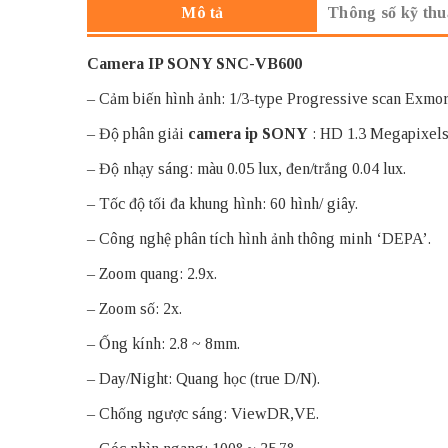
Thông số kỹ thu
Mô tả
Camera IP SONY SNC-VB600
– Cảm biến hình ảnh: 1/3-type Progressive scan Exm
– Độ phân giải
camera ip SONY
: HD 1.3 Megapixels
– Độ nhạy sáng: màu 0.05 lux, đen/trắng 0.04 lux.
– Tốc độ tối đa khung hình: 60 hình/ giây.
– Công nghệ phân tích hình ảnh thông minh ‘DEPA’.
– Zoom quang: 2.9x.
– Zoom số: 2x.
– Ống kính: 2.8 ~ 8mm.
– Day/Night: Quang học (true D/N).
– Chống ngược sáng: ViewDR,VE.