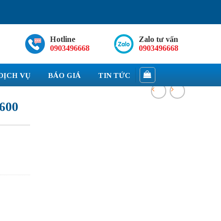
Hotline
Zalo tư vấn
0903496668
0903496668
DỊCH VỤ
BÁO GIÁ
TIN TỨC
600