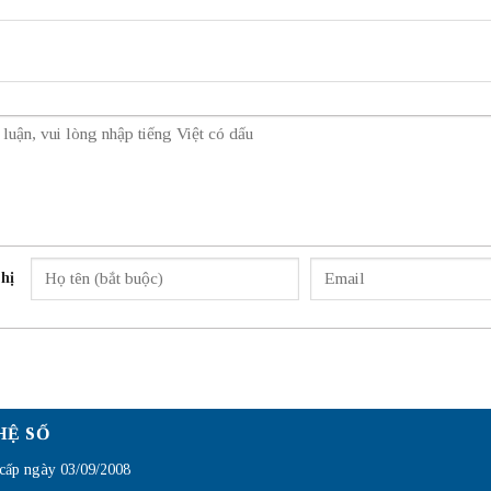
hị
HỆ SỐ
ấp ngày 03/09/2008