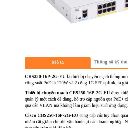
Thông số kỹ thu
Mô tả
CBS250-16P-2G-EU
là thiết bị chuyển mạch thông m
công suất PoE là 120W và 2 cổng 1G SFP uplink, là giả
Thiết bị chuyển mạch CBS250-16P-2G-EU
được thiế
quản lý một cách dễ dàng, hỗ trợ cấp nguồn qua PoE+ c
qua các VLAN mà không làm giảm hiệu suất ứng dụng.
Cisco CBS250-16P-2G-EU
cung cấp các tuỳ chọn quản
nhằm cắt giảm chi phí vận hành tại các doanh nghiệp. 
truy cập trên mỗi liên kết.