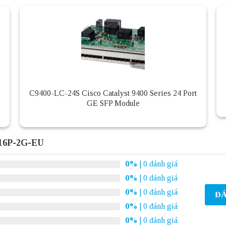
C9400-LC-24S Cisco Catalyst 9400 Series 24 Port
GE SFP Module
-16P-2G-EU
0%
| 0 đánh giá
0%
| 0 đánh giá
0%
| 0 đánh giá
ĐÁ
0%
| 0 đánh giá
0%
| 0 đánh giá