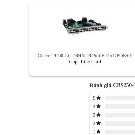
Cisco C9400-LC-48HN 48 Port RJ45 UPOE+ 5
Gbps Line Card
Đánh giá CBS250
5
4
3
2
1