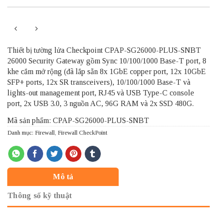
Thiết bị tường lửa Checkpoint CPAP-SG26000-PLUS-SNBT
26000 Security Gateway gồm Sync 10/100/1000 Base-T port, 8
khe cắm mở rộng (đã lắp sẵn 8x 1GbE copper port, 12x 10GbE
SFP+ ports, 12x SR transceivers), 10/100/1000 Base-T và
lights-out management port, RJ45 và USB Type-C console
port, 2x USB 3.0, 3 nguồn AC, 96G RAM và 2x SSD 480G.
Mã sản phẩm: CPAP-SG26000-PLUS-SNBT
Danh mục:
Firewall
,
Firewall CheckPoint
Mô tả
Thông số kỹ thuật