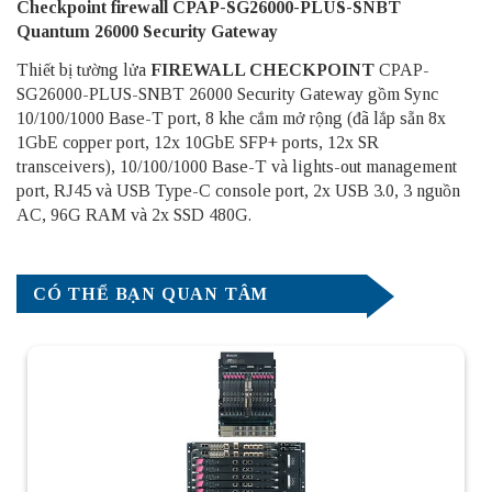
Checkpoint firewall CPAP-SG26000-PLUS-SNBT
Quantum 26000 Security Gateway
Thiết bị tường lửa
FIREWALL CHECKPOINT
CPAP-
SG26000-PLUS-SNBT 26000 Security Gateway gồm Sync
10/100/1000 Base-T port, 8 khe cắm mở rộng (đã lắp sẵn 8x
1GbE copper port, 12x 10GbE SFP+ ports, 12x SR
transceivers), 10/100/1000 Base-T và lights-out management
port, RJ45 và USB Type-C console port, 2x USB 3.0, 3 nguồn
AC, 96G RAM và 2x SSD 480G.
CÓ THỂ BẠN QUAN TÂM