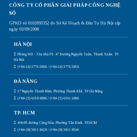
CÔNG TY CỔ PHẦN GIẢI PHÁP CÔNG NGHỆ
SỐ
GPKD số 0102893352 do Sở Kế Hoạch & Đầu Tư Hà Nội cấp
ngày 03/09/2008
HÀ NỘI
Phòng 603 - Tòa nhà FS, 47 Đường Nguyễn Tuân, Thanh Xuân, TP.
Hà Nội
(+84-24) 3776 5866 / (+84-24) 3776 5859
ĐÀ NẴNG
57 Nguyễn Thanh Năm, Phường Thanh Khê, TP Đà Nẵng
(+84-23) 6358 8886 / (+84-23) 6361 2886
TP. HCM
406/85 đường Cộng Hòa, Phường Tân Bình, TP.HCM
(+84-28) 3811 8628 / (+84-28) 3811 8566