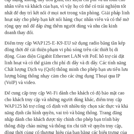
nhân viên và khách của bạn, vì vậy họ có thể có trải nghiệm tốt
nhất để duy trì kết nối ở mọi nơi trong văn phòng. Giải pháp linh
hoạt này cho phép bạn kết nối hàng chục nhân viên và có thể mở
rộng quy mô để đáp ứng thêm người dùng và nhu cầu kinh
doanh thay đổi.
Điểm truy cập WAP125-E-K9-EU sử dụng radio băng tần kép
đồng thời để cải thiện phạm vi phủ sóng trên các thiết bị di
động. Giao diện Gigabit Ethernet LAN với PoE hỗ trợ cài đặt
linh hoạt và có thể giảm chi phí đi dây và đi dây. Các tính năng
Chất lượng Dịch vụ (QoS) thông minh cho phép bạn ưu tiên lưu
lượng băng thông nhạy cảm cho các ứng dụng Thoại qua IP
(VoIP) và video.
Để cung cấp truy cập Wi-Fi dành cho khách có độ bảo mật cao
cho khách truy cập và những người dùng khác, điểm truy cập
WAP125 hỗ trợ cổng cố định với nhiều tùy chọn xác thực và khả
năng định cấu hình quyền, vai trò và băng thông. Trang đăng
nhập dành cho khách được tùy chỉnh cho phép bạn trình bày
thông điệp chào mừng và thông tin chi tiết về quyền truy cập,
đồng thời củng cố thương hiệu của bạn bằng các biểu trưng của