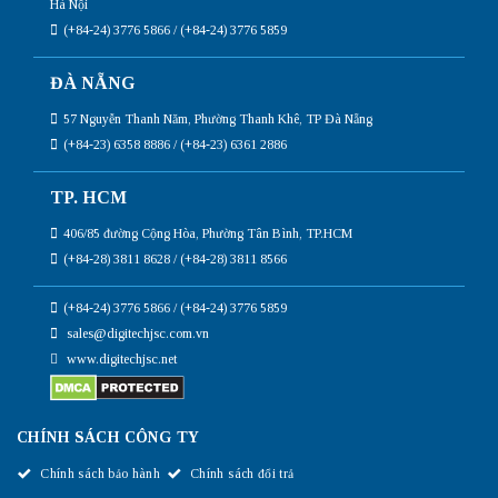
Hà Nội
(+84-24) 3776 5866 / (+84-24) 3776 5859
ĐÀ NẴNG
57 Nguyễn Thanh Năm, Phường Thanh Khê, TP Đà Nẵng
(+84-23) 6358 8886 / (+84-23) 6361 2886
TP. HCM
406/85 đường Cộng Hòa, Phường Tân Bình, TP.HCM
(+84-28) 3811 8628 / (+84-28) 3811 8566
(+84-24) 3776 5866 / (+84-24) 3776 5859
sales@digitechjsc.com.vn
www.digitechjsc.net
CHÍNH SÁCH CÔNG TY
Chính sách bảo hành
Chính sách đổi trả