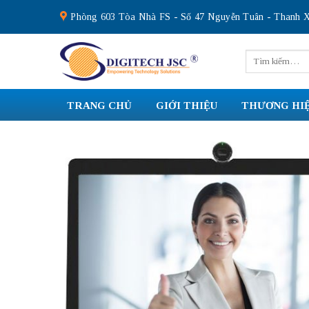
Skip
Phòng 603 Tòa Nhà FS - Số 47 Nguyễn Tuân - Thanh X
to
content
Tìm
kiếm:
TRANG CHỦ
GIỚI THIỆU
THƯƠNG HI