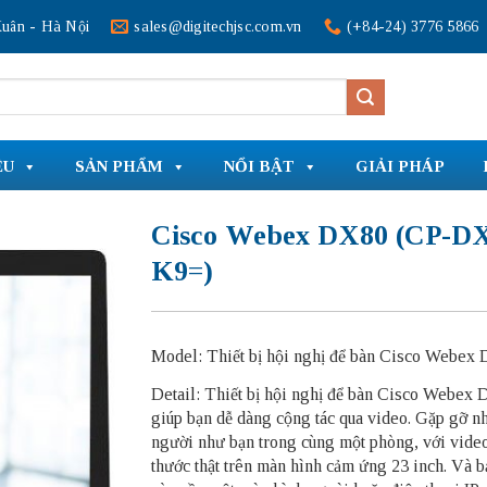
uân - Hà Nội
sales@digitechjsc.com.vn
(+84-24) 3776 5866
ỆU
SẢN PHẨM
NỔI BẬT
GIẢI PHÁP
Cisco Webex DX80 (CP-D
K9=)
Model: Thiết bị hội nghị để bàn Cisco Webex
Detail: Thiết bị hội nghị để bàn Cisco Webex
giúp bạn dễ dàng cộng tác qua video. Gặp gỡ 
người như bạn trong cùng một phòng, với vide
thước thật trên màn hình cảm ứng 23 inch. Và 