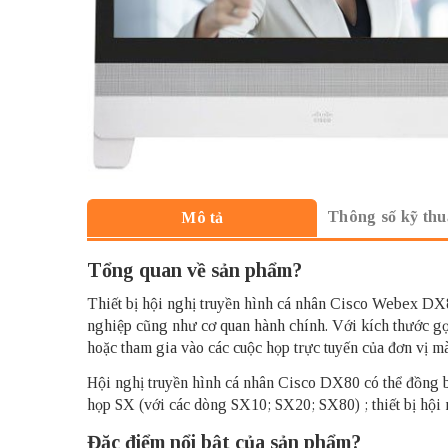
Thông số kỹ thu
Mô tả
Tổng quan về sản phẩm?
Thiết bị hội nghị truyền hình cá nhân
Cisco Webex DX
nghiệp cũng như cơ quan hành chính. Với kích thước gọ
hoặc tham gia vào các cuộc họp trực tuyến của đơn vị 
Hội nghị truyền hình cá nhân
Cisco DX80
có thể đồng b
họp SX (với các dòng SX10; SX20; SX80) ; thiết bị 
Đặc điểm nổi bật của sản phẩm?