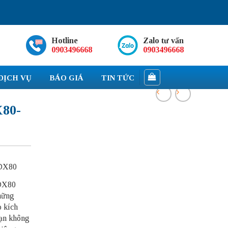
Hotline
Zalo tư vấn
0903496668
0903496668
DỊCH VỤ
BÁO GIÁ
TIN TỨC
X80-
 DX80
 DX80
những
o kích
bạn không