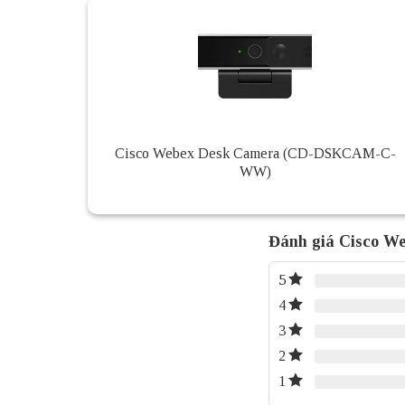
Cisco Webex Desk Camera (CD-DSKCAM-C-
WW)
Đánh giá Cisco W
5
4
3
2
1