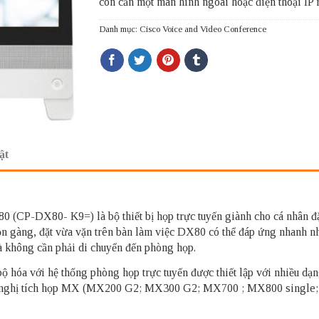
còn cần một màn hình ngoài hoặc điện thoại IP 
Danh mục:
Cisco Voice and Video Conference
ật
80 (CP-DX80- K9=)
là bộ thiết bị họp trực tuyến giành cho cá nhân đ
n gàng, đặt vừa vặn trên bàn làm việc DX80 có thể đáp ứng nhanh nh
mà không cần phải di chuyển đến phòng họp.
ộ hóa với hệ thống phòng họp trực tuyến được thiết lập với nhiều dạng
hội nghị tích họp MX (MX200 G2; MX300 G2; MX700 ; MX800 single