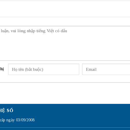
hị
HỆ SỐ
ấp ngày 03/09/2008