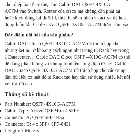
cho phép bạn thay thế, cắm Cable DACQSFP-4X10G-
AC7M vào Switch, Router của cisco mà không cần phải tắt
hoặc khởi động lại thiết bị, thiết bị sẽ tự nhận và active để hoạt
động luôn khi Cable DAC QSFP-4X10G-AC7M được cắm vào.
Đặc điểm nổi bật của sản phẩm?
Cable DAC Cisco QSFP-4X10G-AC7M
rất thích hợp cho
những kết nối ở khoảng cách ngắn như trong tủ Rack hay trong
1 Datacenter… Cable DAC Cisco QSFP-4X10G-AC7M có thể
dễ dàng phân luồng và không bị nhiễu sóng điện từ nên Cable
DAC Cisco QSFP-4X10G-AC7M rất thích hợp cho các trung
tâm dữ liệu có mật độ tủ Rack cao hay cần sử dụng nhiều kết nối
với tốc độ cao.
Thông số kỹ thuật:
Part Number: QSFP-4X10G-AC7M
Cable Type: Active QSFP+ to 4 SFP+
Connector A: QSFP SFF-8436
Connector B: 4 x SFP+ SFF-8431
Length: 7 Meters