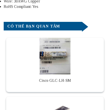
Wire: 30AWG Copper
RoHS Compliant: Yes
CÓ THỂ BẠN QUAN TÂM
Cisco GLC-LH-SM