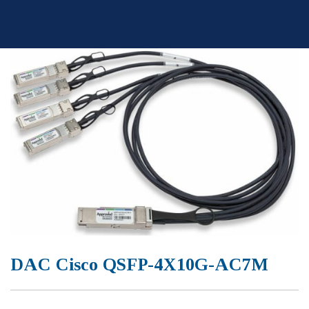
Skip
to
content
DAC Cisco QSFP-4X10G-AC7M