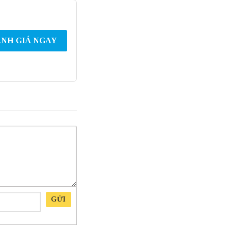
NH GIÁ NGAY
GỬI