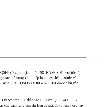
nối QSFP sử dụng giao thức 40GBASE-CR4 với tốc độ
hay thế nóng cho phép bạn thay thế, module vào
luôn khi Cable DAC QSFP-4X10G-AC10M được cắm vào.
rong 1 Datacenter… Cable DAC Cisco QSFP-4X10G-
ho các trung tâm dữ liệu có mật độ tủ Rack cao hay