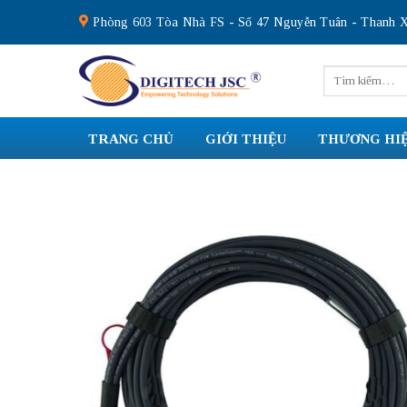
Skip
Phòng 603 Tòa Nhà FS - Số 47 Nguyễn Tuân - Thanh X
to
content
Tìm
kiếm:
TRANG CHỦ
GIỚI THIỆU
THƯƠNG HI