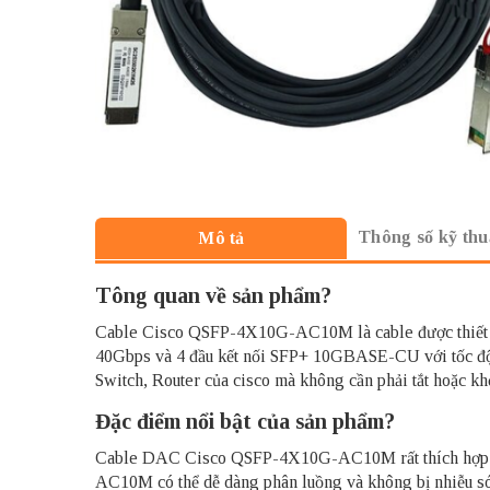
Thông số kỹ thu
Mô tả
Tông quan về sản phẩm?
Cable Cisco QSFP-4X10G-AC10M
là cable được thi
40Gbps và 4 đầu kết nối SFP+ 10GBASE-CU với tốc độ
Switch, Router của cisco mà không cần phải tắt hoặc 
Đặc điểm nổi bật của sản phẩm?
Cable DAC Cisco QSFP-4X10G-AC10M
rất thích hợ
AC10M có thể dễ dàng phân luồng và không bị nhiễu s