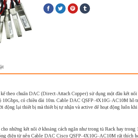
ật
ết kế theo chuẩn DAC (Direct-Attach Copper) sử dụng một đầu kết 
 10Gbps, có chiều dài 10m. Cable DAC QSFP-4X10G-AC10M hỗ trợ t
khởi động lại thiết bị mà thiết bị tự nhận và active để hoạt động 
p cho những kết nối ở khoảng cách ngắn như trong tủ Rack hay t
óng điện từ nên Cable DAC Cisco QSFP-4X10G-AC10M rất thích hợp c