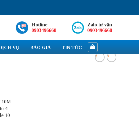
Hotline
Zalo tư vấn
0903496668
0903496668
DỊCH VỤ
BÁO GIÁ
TIN TỨC
AC10M
o 4
le 10-