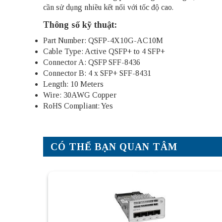
cần sử dụng nhiều kết nối với tốc độ cao.
Thông số kỹ thuật:
Part Number: QSFP-4X10G-AC10M
Cable Type: Active QSFP+ to 4 SFP+
Connector A: QSFP SFF-8436
Connector B: 4 x SFP+ SFF-8431
Length: 10 Meters
Wire: 30AWG Copper
RoHS Compliant: Yes
CÓ THỂ BẠN QUAN TÂM