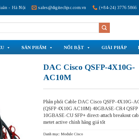
uân - Hà Nội
sales@digitechjsc.com.vn
(+84-24) 3776 5866
ỆU
SẢN PHẨM
NỔI BẬT
GIẢI PHÁP
DAC Cisco QSFP-4X10G-
AC10M
Phân phối Cable DAC Cisco QSFP-4X10G-
(QSFP 4X10G AC10M) 40GBASE-CR4 QSFP t
10GBASE-CU SFP+ direct-attach breakout cab
metet active chính hãng giá tốt
Danh mục:
Module Cisco