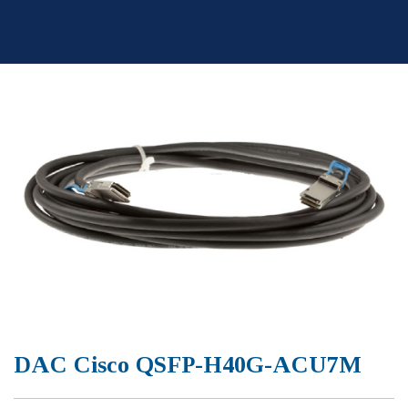
Skip
to
content
DAC Cisco QSFP-H40G-ACU7M