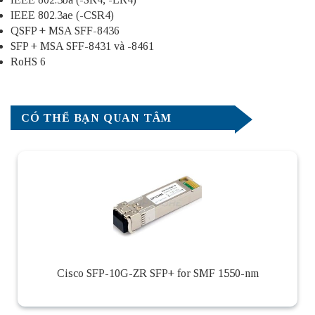
IEEE 802.3ae (-CSR4)
QSFP + MSA SFF-8436
SFP + MSA SFF-8431 và -8461
RoHS 6
CÓ THỂ BẠN QUAN TÂM
Cisco SFP-10G-ZR SFP+ for SMF 1550-nm