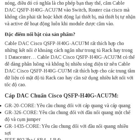
nóng, điều đó có nghĩa là cho phép bạn thay thế, cắm Cable
DAC QSFP-H40G-ACU7M vào Switch, Router của cisco mà
không cần phải tắt hoặc khởi động lại thiết bị, mà thiết bị tự nhận
và active để hoạt động luôn khi module được cắm vào.
Đặc điểm nổi bật của sản phẩm?
Cable DAC Cisco QSFP-H40G-ACU7M
rất thích hợp cho
những kết nối ở khoảng cách ngắn như trong tủ Rack hay trong
1 Datacenter… Cable DAC Cisco QSFP-H40G-ACU7M có thể
dễ dàng phân luồng và không bị nhiễu sóng điện từ nên Cable
DAC Cisco QSFP-H40G-CU7M rất thích hợp cho các trung tâm
dữ liệu có mật độ tủ Rack cao hay cần sử dụng nhiều kết nối với
tốc độ cao.
Cáp DAC Chuẩn Cisco QSFP-H40G-ACU7M:
GR-20-CORE: Yêu cầu chung đối với cáp quang và cáp quang
GR-326-CORE: Yêu cầu chung đối với đầu nối quang một chế
độ và cụm jumper
GR-1435-CORE: Yêu cầu chung đối với đầu nối quang nhiều
sợi
IEEE 802.3ba (-SR4, -LR4)